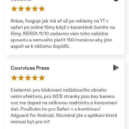
Krása, funguje jak má ať už po reklamy na YT v
safari po online filmy když v karanténě čumíte na
filmy. KRÁSA 11/10 zadarmo vám toho nabídne
spoustu a nemusíte platit 150/mesicne aby jste
aspoň se k něčemu dopíďili.
Courviuss Press
Exelentní. pro blokovaní nežádoucího obsahu
velmi efektivni, pro WEB stranky jsou bez baneru
coz ma dopad na celkovou reaktivitu a konzumaci
dat. Používám ho pro Safari + s kombinací
Adguard for Android. Nicméně jde o aplikaci která
nemusí byt pro m1