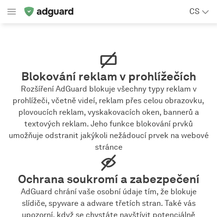
CS
Blokování reklam v prohlížečích
Rozšíření AdGuard blokuje všechny typy reklam v
prohlížeči, včetně videí, reklam přes celou obrazovku,
plovoucích reklam, vyskakovacích oken, bannerů a
textových reklam. Jeho funkce blokování prvků
umožňuje odstranit jakýkoli nežádoucí prvek na webové
stránce
Ochrana soukromí a zabezpečení
AdGuard chrání vaše osobní údaje tím, že blokuje
slídiče, spyware a adware třetích stran. Také vás
upozorní, když se chystáte navštívit potenciálně