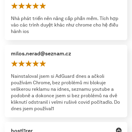
Nhà phát triển nên nâng cấp phần mềm. Tích hợp
vào các trình duyệt khác như chrome cho hệ điều
hành ios
milos.nerad@seznam.cz
Nainstaloval jsem si AdGuard dnes a ačkoli
používám Chrome, bez problémů mi blokuje
veškerou reklamu na idnes, seznamu youtube a
podobně a dokonce jsem si bez problémů na dvě
kliknutí odstranil i velmi rušivé covid počítadlo. Do
dnes jsem používal1
hostl1rer