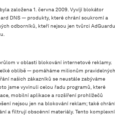
la založena 1. června 2009. Vyvíjí blokátor
rd DNS — produkty, které chrání soukromí a
ých odborníků, kteří nejsou jen tvůrci AdGuardu
tu.
růlom v oblasti blokování internetové reklamy.
 velké oblibě — pomáháme milionům pravidelnýc
přání našich zákazníků se neustále zabýváme
to jsme vyvinuli celou řadu programů, které
ce, mobilní aplikace a rozšíření prohlížečů
ešení nejsou jen na blokování reklam; také chrán
ní a filtrují obscénní materiály. Tento komplexní