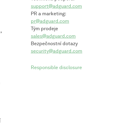
support@adguard.com
PR a marketing:
pr@adguard.com
Tým prodeje
,
sales@adguard.com
Bezpečnostní dotazy
security@adguard.com
Responsible disclosure
h
í