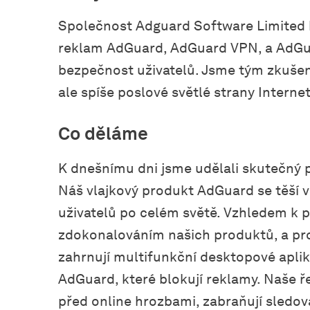
Společnost Adguard Software Limited by
reklam AdGuard, AdGuard VPN, a AdGua
bezpečnost uživatelů. Jsme tým zkušen
ale spíše poslové světlé strany Interne
Co děláme
K dnešnímu dni jsme udělali skutečný p
Náš vlajkový produkt AdGuard se těší
uživatelů po celém světě. Vzhledem k 
zdokonalováním našich produktů, a pro
zahrnují multifunkční desktopové aplika
AdGuard, které blokují reklamy. Naše ř
před online hrozbami, zabraňují sledová