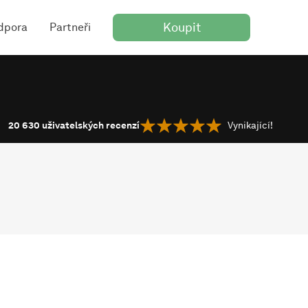
Koupit
dpora
Partneři
20 630
uživatelských recenzí
Vynikající!