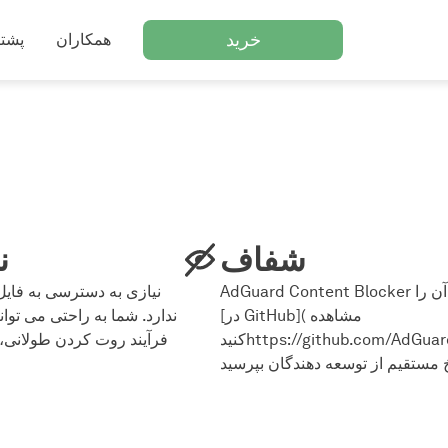
خرید
همکاران
پشتي
شفاف
ن
AdGuard Content Blocker رایگان و منبع باز است. می توانید کد منبع آن را
[در GitHub]( مشاهده
ندارد. شما به راحتی می توان
کنیدhttps://github.com/AdGuardTeam/ContentBlocker) و هر سوالی را
فرآیند روت کردن طولانی،
 مستقیم از توسعه دهندگان بپرسید