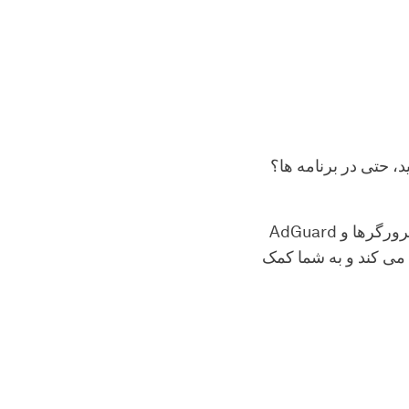
ا؟ AdGuard را برای اندروید
AdGuard برای اندروید یک مسدودکننده تبلیغات بدون روت منحصر به فرد است. تبلیغات را از مرورگرها و
می کند و به شما کمک