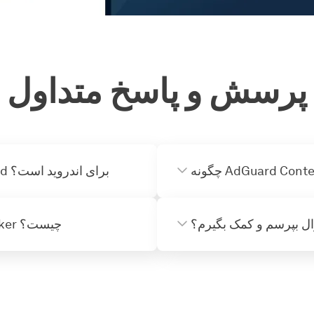
پرسش و پاسخ متداول
آیا Content Blocker برنامه اصلی AdGuard برای اندروید است؟
ال بپرسم و کمک بگیرم؟
ویژگی‌های اصلی AdGuard Content Bloсker چیست؟