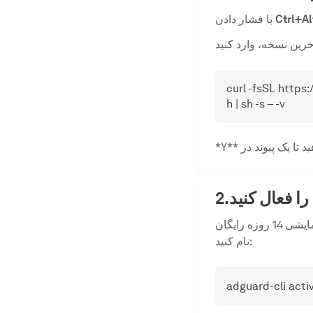
Ctrl+A
با فشار دادن
curl -fsSL http
h | sh -s – -v
ا فعال کنید
برای دریافت نسخه آزمایشی 14 روزه رایگان AdGuard برای لینوکس یا فعال کردن مجوز خود وارد شوید یا ثبت
نام کنید:
adguard-cli acti