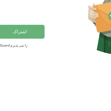
اشتراک
وب سایت های AdGuard را می پذیرم