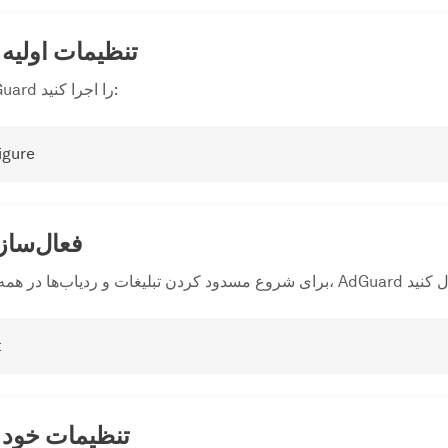
تنظیمات اولیه 
جادوگر پیکربندی AdGuard را اجرا کنید:
igure
فعال‌سا
t
تنظیمات خود ر