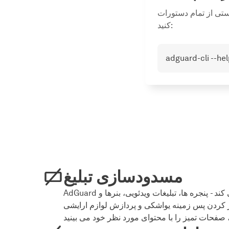
دستورات AdGuard موجود را برای سفارشی کردن AdGuard بر اساس نیازهای خود دریافت
کنید:
adguard-cli --hel
مسدودسازی تبلیغ
AdGuard انواع تبلیغات را مسدود می کند - پنجره ها، تبلیغات ویدئویی، بنرها و
لتر کردن پس زمینه یواشکی و پردازش لوازم ارایشی
 صفحات تمیز را با محتوای مورد نظر خود می بینید