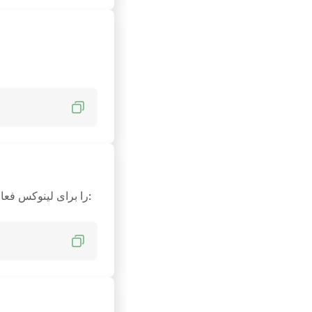
برای شروع مسدود کردن تبلیغات و ردیاب‌ها در همه مرورگرها و برنامه‌ها، AdGuard را برای لینوکس فعال کنید: