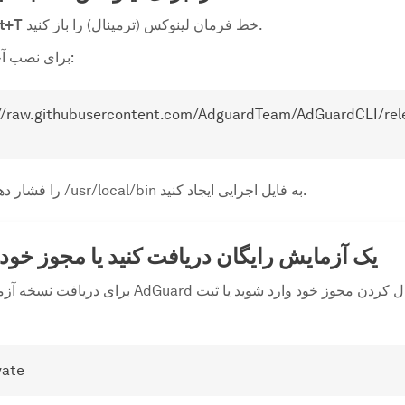
خط فرمان لینوکس (ترمینال) را باز کنید.
lt+T
برای نصب آخرین نسخه، وارد کنید:
s://raw.githubusercontent.com/AdguardTeam/AdGuardCLI/rele
*Y** را فشار دهید تا یک پیوند در /usr/local/bin به فایل اجرایی ایجاد کنید.
یک آزمایش رایگان دریافت کنید یا مجوز خود ر
vate