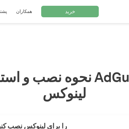
خرید
همکاران
پشتي
نحوه نصب و استفاده از d
لینوکس
AdGuard را برای لینوکس نصب کن