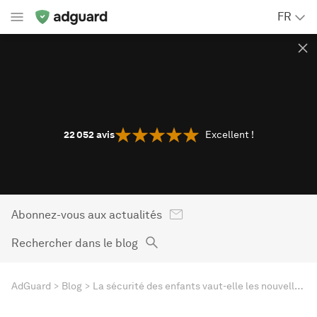
FR
22 052
avis
Excellent !
Abonnez-vous aux actualités
Rechercher dans le blog
AdGuard
Blog
La sécurité des enfants vaut-elle les nouvelles procédures non-lucides chez Apple ? AdGuard donne commentaire sur CSAM - UPD