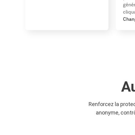
génér
cliqu
Chan
A
Renforcez la protec
anonyme, contrô