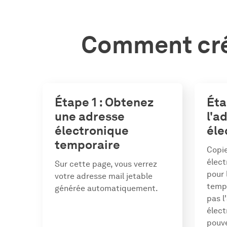
Comment crée
Étape 1 : Obtenez
Éta
une adresse
l'a
électronique
éle
temporaire
Copie
élect
Sur cette page, vous verrez
pour
votre adresse mail jetable
tempo
générée automatiquement.
pas l
élect
pouve