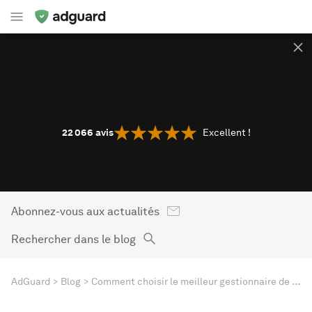
22 066
avis
Excellent !
Abonnez-vous aux actualités
Rechercher dans le blog
AdGuard
Blog
Comment choisir le meilleur gestionnaire de mot de passe gratuit en 2024