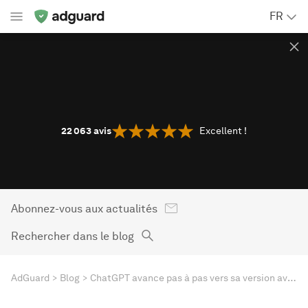
FR
22 063
avis
Excellent !
Abonnez-vous aux actualités
Rechercher dans le blog
AdGuard
Blog
ChatGPT avance pas à pas vers sa version avec annonces