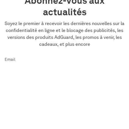
Abonnez-vous aux
actualités
Soyez le premier à recevoir les dernières nouvelles sur la
confidentialité en ligne et le blocage des publicités, les
versions des produits AdGuard, les promos à venir, les
cadeaux, et plus encore
Email
S'abonner
J'accepte la
Politique de confidentialité
et les
Termes et
conditions
des sites web AdGuard