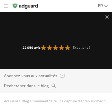
FR
22 059
avis
Excellent !
Abonnez-vous aux actualités
Rechercher dans le blog
AdGuard
Blog
Comment faire une capture d'écran sur mac : nos solutions