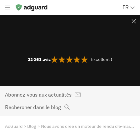
FR
22 063
avis
Excellent !
Abonnez-vous aux actualités
Rechercher dans le blog
AdGuard
Blog
Nous avons créé un moteur de rendu d'e-mails HTML sûr et riche : voici comment