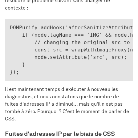
résoudre le problème suivant sans changer de
contexte :
DOMPurify.addHook('afterSanitizeAttributes
    if (node.tagName === 'IMG' && node.has
        // changing the original src to a 
        const src = wrapWithImageProxy(nod
        node.setAttribute('src', src);

    }

Il est maintenant temps d'exécuter à nouveau les
diagnostics, et nous constatons que le nombre de
fuites d'adresses IP a diminué... mais qu'il n'est pas
tombé à zéro. Pourquoi ? C'est le moment de parler de
CSS.
Fuites d'adresses IP par le biais de CSS