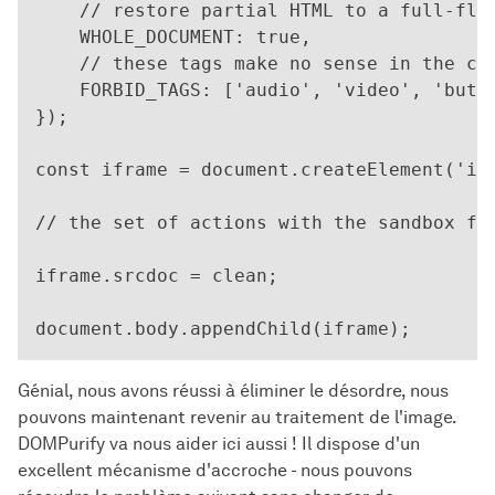
    // restore partial HTML to a full-fled
    WHOLE_DOCUMENT: true,

    // these tags make no sense in the con
    FORBID_TAGS: ['audio', 'video', 'butto
});

const iframe = document.createElement('ifr
// the set of actions with the sandbox fro
iframe.srcdoc = clean;

Génial, nous avons réussi à éliminer le désordre, nous
pouvons maintenant revenir au traitement de l'image.
DOMPurify va nous aider ici aussi ! Il dispose d'un
excellent mécanisme d'accroche - nous pouvons