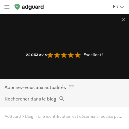
FR
22 053
avis
Excellent !
Abonnez-vous aux actualités
Rechercher dans le blog
AdGuard
Blog
Une identification est désormais requise pour accéder aux sites adultes en Louisiane