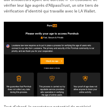
vérifier leur âge auprès d'AllpassTrust, un site tiers de
vérification d'identité qui travaille avec le LA Wallet.
Tout d'abord, le spectateur potentiel de matériel