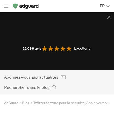
FR
22 066
avis
Excellent !
Abonnez-vous aux actualités
Rechercher dans le blog
AdGuard
Blog
Twitter facture pour la sécurité, Apple veut plus de pub, l'art par l'IA n'est pas protégé par le droit d'auteur, - dans le condensé d'AdGuard