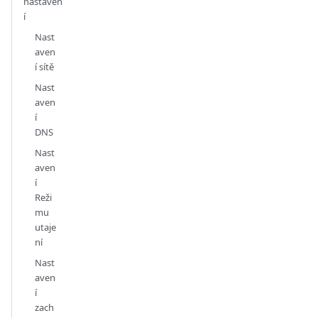
nastaven
í
Nast
aven
í sítě
Nast
aven
í
DNS
Nast
aven
í
Reži
mu
utaje
ní
Nast
aven
í
zach