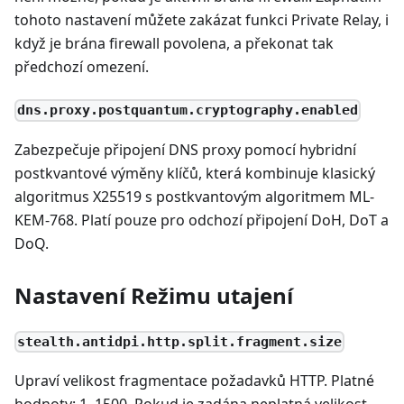
tohoto nastavení můžete zakázat funkci Private Relay, i
když je brána firewall povolena, a překonat tak
předchozí omezení.
dns.proxy.postquantum.cryptography.enabled
Zabezpečuje připojení DNS proxy pomocí hybridní
postkvantové výměny klíčů, která kombinuje klasický
algoritmus X25519 s postkvantovým algoritmem ML-
KEM-768. Platí pouze pro odchozí připojení DoH, DoT a
DoQ.
Nastavení Režimu utajení
stealth.antidpi.http.split.fragment.size
Upraví velikost fragmentace požadavků HTTP. Platné
hodnoty: 1–1500. Pokud je zadána neplatná velikost,