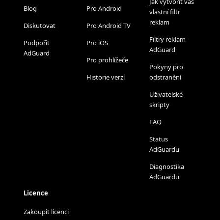
Jak vytvořit váš
Blog
Pro Android
vlastní filtr
reklam
Diskutovat
Pro Android TV
Filtry reklam
Podpořit
Pro iOS
AdGuard
AdGuard
Pro prohlížeče
Pokyny pro
Historie verzí
odstranění
Uživatelské
skripty
FAQ
Status
AdGuardu
Diagnostika
AdGuardu
Licence
Zakoupit licenci