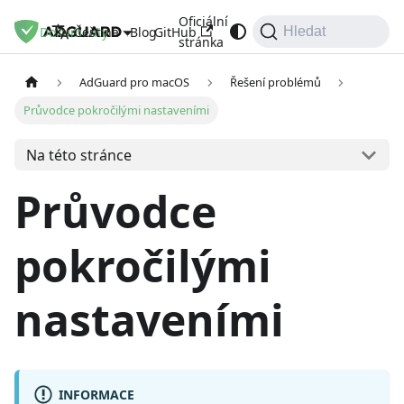
Oficiální
Dokumenty
Blog
GitHub
Čeština
Hledat
stránka
AdGuard pro macOS
Řešení problémů
Průvodce pokročilými nastaveními
Na této stránce
Průvodce
pokročilými
nastaveními
INFORMACE