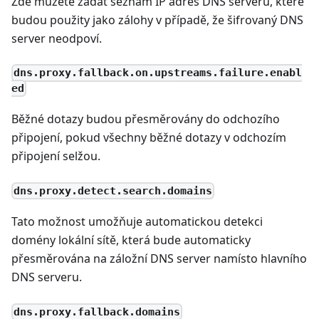
Zde můžete zadat seznam IP adres DNS serverů, které
budou použity jako zálohy v případě, že šifrovaný DNS
server neodpoví.
dns.proxy.fallback.on.upstreams.failure.enabl
ed
Běžné dotazy budou přesměrovány do odchozího
připojení, pokud všechny běžné dotazy v odchozím
připojení selžou.
dns.proxy.detect.search.domains
Tato možnost umožňuje automatickou detekci
domény lokální sítě, která bude automaticky
přesměrována na záložní DNS server namísto hlavního
DNS serveru.
dns.proxy.fallback.domains