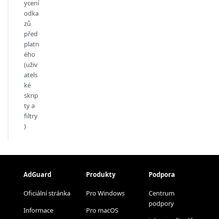
ycení
odka
zů
před
platn
ého
(uživ
atels
ké
skrip
ty a
filtry
)
AdGuard
Produkty
Podpora
Oficiální stránka
Pro Windows
Centrum
podpory
Informace
Pro macOS