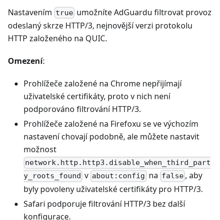
Nastavením
umožníte AdGuardu filtrovat provoz
true
odeslaný skrze HTTP/3, nejnovější verzi protokolu
HTTP založeného na QUIC.
Omezení
:
Prohlížeče založené na Chrome nepřijímají
uživatelské certifikáty, proto v nich není
podporováno filtrování HTTP/3.
Prohlížeče založené na Firefoxu se ve výchozím
nastavení chovají podobně, ale můžete nastavit
možnost
network.http.http3.disable_when_third_part
v
na
, aby
y_roots_found
about:config
false
byly povoleny uživatelské certifikáty pro HTTP/3.
Safari podporuje filtrování HTTP/3 bez další
konfigurace.