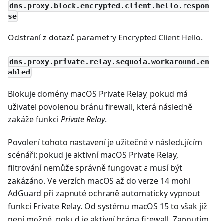
dns.proxy.block.encrypted.client.hello.respon
se
Odstraní z dotazů parametry Encrypted Client Hello.
dns.proxy.private.relay.sequoia.workaround.en
abled
Blokuje domény macOS Private Relay, pokud má
uživatel povolenou bránu firewall, která následně
zakáže funkci
Private Relay
.
Povolení tohoto nastavení je užitečné v následujícím
scénáři: pokud je aktivní macOS Private Relay,
filtrování nemůže správně fungovat a musí být
zakázáno. Ve verzích macOS až do verze 14 mohl
AdGuard při zapnuté ochraně automaticky vypnout
funkci Private Relay. Od systému macOS 15 to však již
není možné, pokud je aktivní brána firewall. Zapnutím