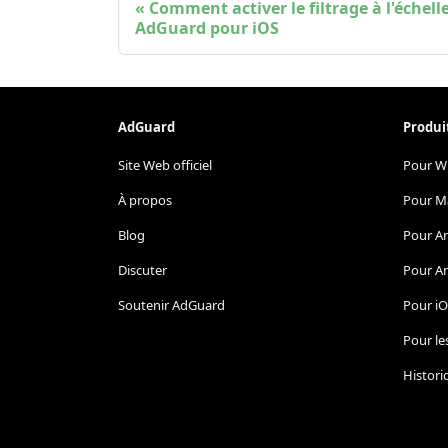
Comment activer le filtrage à l'échel
AdGuard pour iOS
AdGuard
Produi
Site Web officiel
Pour W
À propos
Pour M
Blog
Pour A
Discuter
Pour A
Soutenir AdGuard
Pour i
Pour le
Histori