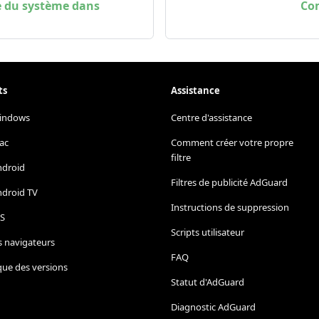
le du système dans
Com
ts
Assistance
indows
Centre d'assistance
ac
Comment créer votre propre
filtre
ndroid
Filtres de publicité AdGuard
ndroid TV
Instructions de suppression
OS
Scripts utilisateur
s navigateurs
FAQ
que des versions
Statut d'AdGuard
Diagnostic AdGuard