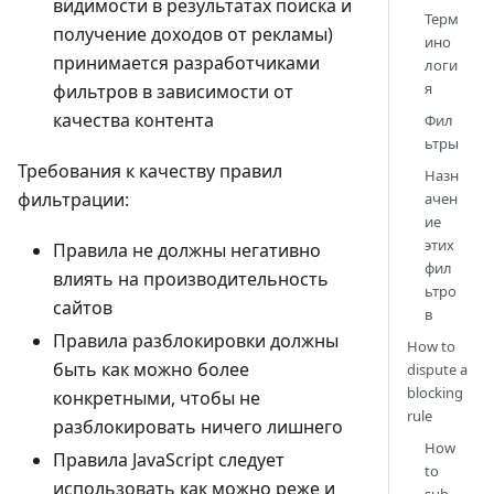
видимости в результатах поиска и
Терм
получение доходов от рекламы)
ино
принимается разработчиками
логи
я
фильтров в зависимости от
качества контента
Фил
ьтры
Требования к качеству правил
Назн
фильтрации:
ачен
ие
этих
Правила не должны негативно
фил
влиять на производительность
ьтро
сайтов
в
Правила разблокировки должны
How to
быть как можно более
dispute a
blocking
конкретными, чтобы не
rule
разблокировать ничего лишнего
How
Правила JavaScript следует
to
использовать как можно реже и