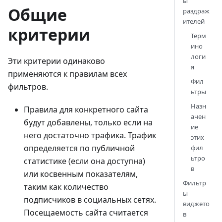
ы
Общие
раздраж
ителей
критерии
Терм
ино
логи
Эти критерии одинаково
я
применяются к правилам всех
Фил
фильтров.
ьтры
Назн
Правила для конкретного сайта
ачен
будут добавлены, только если на
ие
него достаточно трафика. Трафик
этих
определяется по публичной
фил
ьтро
статистике (если она доступна)
в
или косвенным показателям,
Фильтр
таким как количество
ы
подписчиков в социальных сетях.
виджето
Посещаемость сайта считается
в