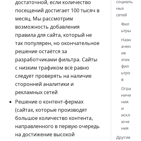
достаточной, если количество
социаль
ных
посещений достигает 100 тысяч в
сетей
месяц. Мы рассмотрим
Фил
возможность добавления
ьтры
правила для сайта, который не
Назн
так популярен, но окончательное
ачен
решение остаётся за
ие
разработчиками фильтра. Сайты
этих
фил
с низким трафиком всё равно
ьтро
следует проверять на наличие
в
сторонней аналитики и
Огра
рекламных сетей
ниче
Решение о контент-фермах
ния
и
(сайтах, которые производят
искл
большое количество контента,
юче
направленного в первую очередь
ния
на достижение высокой
Другие