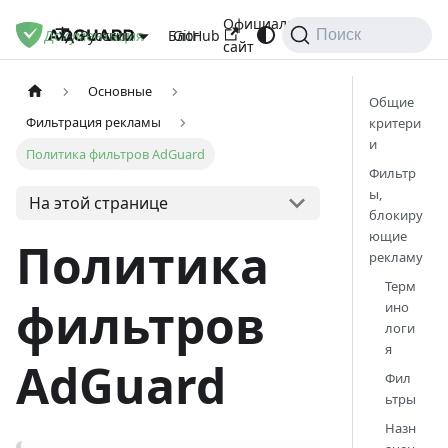
Официальный
Документация
Блог
GitHub
Русский
Поиск
сайт
Основные
Общие
Фильтрация рекламы
критери
и
Политика фильтров AdGuard
Фильтр
ы,
На этой странице
блокиру
ющие
Политика
рекламу
Терм
фильтров
ино
логи
я
AdGuard
Фил
ьтры
Назн