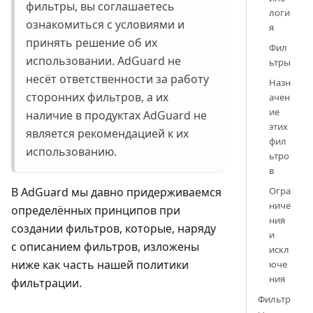
фильтры, вы соглашаетесь
логи
ознакомиться с условиями и
я
принять решение об их
Фил
использовании. AdGuard не
ьтры
несёт ответственности за работу
Назн
сторонних фильтров, а их
ачен
ие
наличие в продуктах AdGuard не
этих
является рекомендацией к их
фил
использованию.
ьтро
в
В AdGuard мы давно придерживаемся
Огра
ниче
определённых принципов при
ния
создании фильтров, которые, наряду
и
с описанием фильтров, изложены
искл
ниже как часть нашей политики
юче
ния
фильтрации.
Фильтр