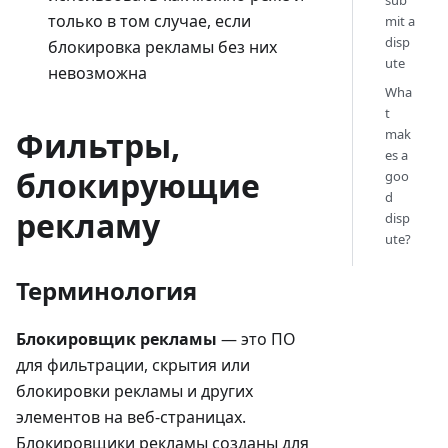
sub
только в том случае, если
mit a
disp
блокировка рекламы без них
ute
невозможна
Wha
t
Фильтры,
mak
es a
блокирующие
goo
d
рекламу
disp
ute?
Терминология
Блокировщик рекламы
— это ПО
для фильтрации, скрытия или
блокировки рекламы и других
элементов на веб-страницах.
Блокировщики рекламы созданы для