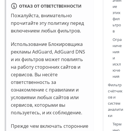
ачен
ОТКАЗ ОТ ОТВЕТСТВЕННОСТИ
ие
этих
Пожалуйста, внимательно
фил
прочитайте эту политику перед
ьтро
включением любых фильтров.
в
Огра
Использование Блокировщика
ниче
рекламы AdGuard, AdGuard DNS
ния
и
и их фильтров может повлиять
искл
на работу сторонних сайтов и
юче
сервисов. Вы несёте
ния
ответственность за
Фильтр
ознакомление с правилами и
счётчик
условиями любых сайтов или
ов и
систем
сервисов, которыми вы
аналити
пользуетесь, и их соблюдение.
ки
Терм
Прежде чем включать сторонние
ино