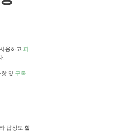
를 사용하고
피
다.
사항 및
구독
니라 답장도 할