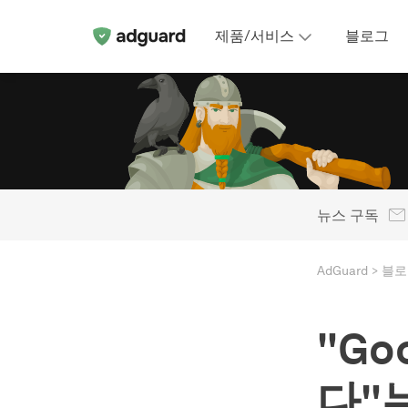
제품/서비스
블로그
뉴스 구독
AdGuard
블로
"G
다"는