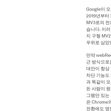
Google이
2019년부터
MV3로의 
습니다. 이러
지 구형 MV
우위로 삼았
만약 webR
근 방식으로는
대안이 항상 있
차단 기능도
과 똑같이 모
든 사람이 원
그램만 있는
은 Chrom
전환에도 영