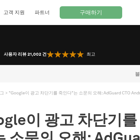
구매하기
고객 지원
파트너
사용자 리뷰 21,002
건
최고
블
그
oogle이 광고 차단기를
 소문의 오해: AdGua