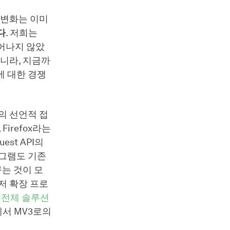
 변화는 이미
다
. 저희는
일어나지 않았
니라, 지금까
에 대한 경쟁
3의 선언적 접
irefox라는
est API의
로그램도 기존
꾸는 것이 모
저 확장 프로
템 전체 솔루션
에서 MV3로의