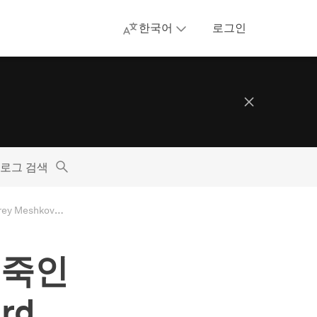
한국어
로그인
로그 검색
"Google이 광고 차단기를 죽인다"는 소문의 오해: AdGuard CTO Andrey Meshkov의 Manifest V2 패닉 해설
 죽인
rd