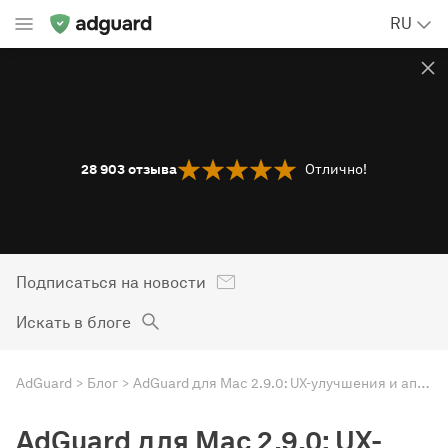
RU
28 903
отзыва
Отлично!
Подписаться на новости
Искать в блоге
AdGuard
Блог
AdGuard для Mac 2.9.0: UX-улучшения и апгрейд «Журнала запросов»
AdGuard для Mac 2.9.0: UX-