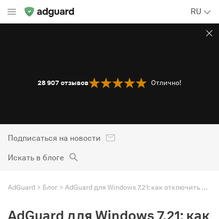
RU
28 907
отзывов
Отлично!
Подписаться на новости
Искать в блоге
AdGuard
Блог
AdGuard для Windows 7.21: как отключить Recall
AdGuard для Windows 7.21: как