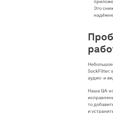
приложе
Это сни
надёжне
Проб
рабо
Небольшое 
SockFilter
аудио- и в
Наша QA-ко
исправлени
то добавит
и устранит