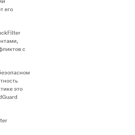
ии
т его
ckFilter
ентами,
фликтов с
 безопасном
ятность
тике это
AdGuard
ter