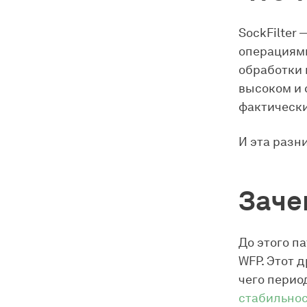
SockFilter
операциями
обработки 
высоком и 
фактически
И эта разн
Заче
До этого п
WFP. Этот 
чего перио
стабильно