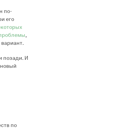
н по-
и его
екоторых
 проблемы
,
 вариант.
и позади. И
о новый
ю
еств по