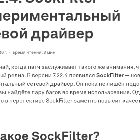
периментальный
евой драйвер
6 г.
время чтения: 3 мин
чай, когда патч заслуживает такого же внимания, ч
й релиз. В версии 7.22.4 появился
SockFilter
— но
тальный сетевой драйвер. Он пока не лишён недо
вы найдёте пару багов во время использования. О
то в перспективе SockFilter заметно повысит качес
акое SockFilter?