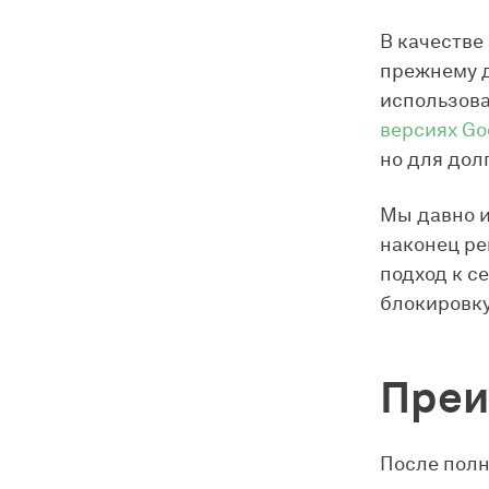
В качестве
прежнему д
использова
версиях Go
но для дол
Мы давно и
наконец ре
подход к с
блокировк
Преи
После полн