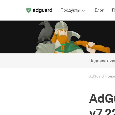
Продукты
Блог
П
Подписаться
AdGuard
Бло
AdG
v7.2