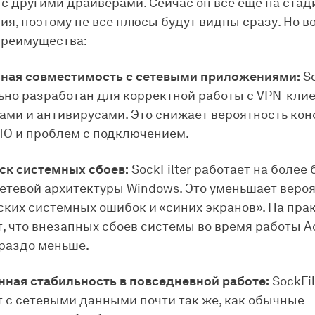
с другими драйверами. Сейчас он все еще на стад
ия, поэтому не все плюсы будут видны сразу. Но во
преимущества:
ная совместимость с сетевыми приложениями:
So
ьно разработан для корректной работы с VPN-кли
ами и антивирусами. Это снижает вероятность кон
ПО и проблем с подключением.
ск системных сбоев:
SockFilter работает на более
сетевой архитектуры Windows. Это уменьшает веро
ских системных ошибок и «синих экранов». На прак
т, что внезапных сбоев системы во время работы 
ораздо меньше.
ная стабильность в повседневной работе:
SockFil
т с сетевыми данными почти так же, как обычные