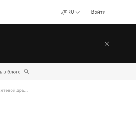
RU
Войти
ь в блоге
AdGuard для Windows v7.22.4: SockFilter — экспериментальный сетевой драйвер