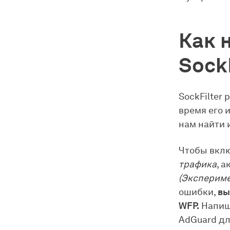
Как 
SockF
SockFilter 
время его 
нам найти 
Чтобы вклю
трафика
, 
(Эксперим
ошибки,
вы
WFP.
Напиш
AdGuard дл