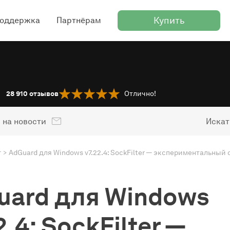
Купить
оддержка
Партнёрам
28 910
отзывов
Отлично!
 на новости
Искат
г
uard для Windows
2.4: SockFilter —