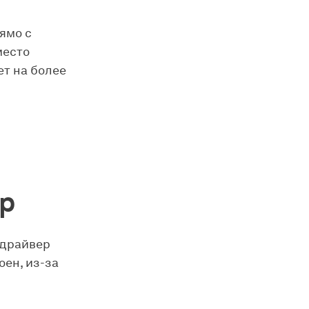
рямо с
место
ет на более
ер
 драйвер
оен, из-за