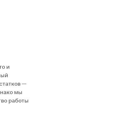
то и
вый
статков —
днако мы
тво работы