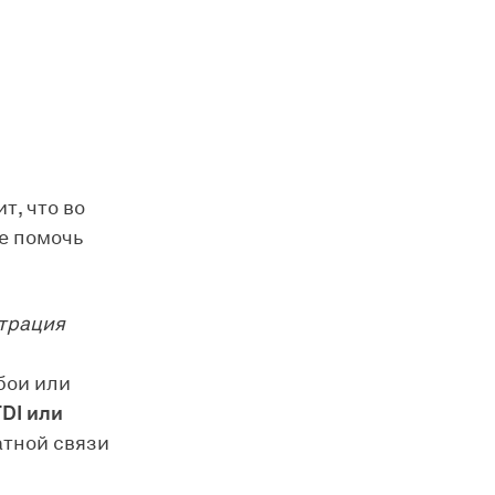
ит, что во
е помочь
трация
бои или
DI или
атной связи