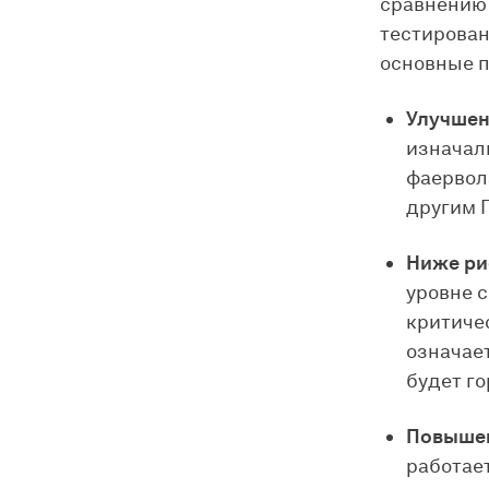
сравнению 
тестирован
основные 
Улучшен
изначал
фаервол
другим 
Ниже ри
уровне 
критиче
означае
будет г
Повышен
работае