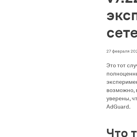
экс
сет
27 февраля 202
Это тот слу
полноценны
эксперимен
возможно, 
уверены, ч
AdGuard.
Что т