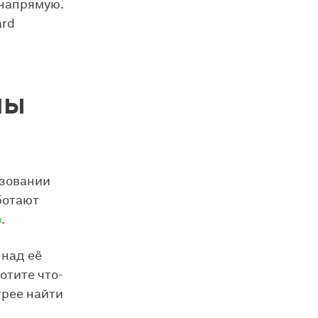
 напрямую.
ard
мы
ьзовании
ботают
b
.
 над её
отите что-
трее найти