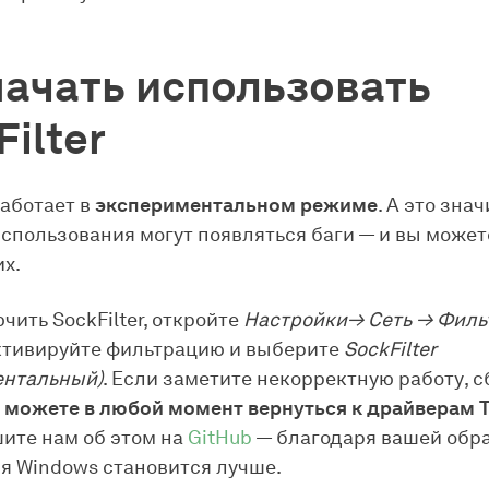
начать использовать
ilter
работает в
экспериментальном режиме
. А это знач
использования могут появляться баги — и вы может
их.
чить SockFilter, откройте
Настройки→ Сеть → Филь
активируйте фильтрацию и выберите
SockFilter
ентальный)
. Если заметите некорректную работу, с
 можете в любой момент вернуться к драйверам T
ите нам об этом на
GitHub
— благодаря вашей обр
я Windows становится лучше.