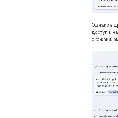
Однако в д
доступ к н
скажешь ем