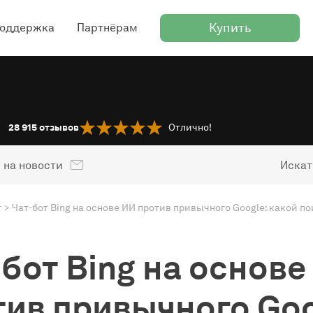
Купить
оддержка
Партнёрам
28 915
отзывов
Отлично!
 на новости
Искат
г
бот Bing на основе
тив привычного Goo