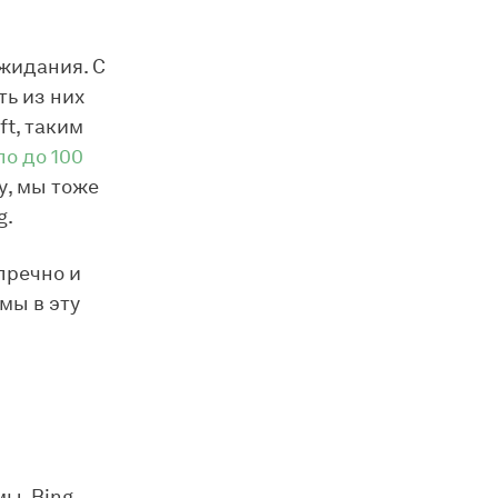
ожидания. С
ть из них
t, таким
о до 100
у, мы тоже
g.
пречно и
мы в эту
ы, Bing