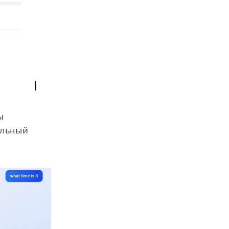
ы
ильный