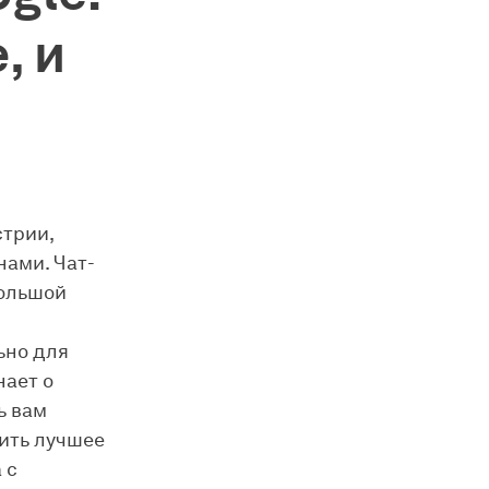
, и
стрии,
нами. Чат-
большой
ьно для
нает о
ь вам
нить лучшее
 с