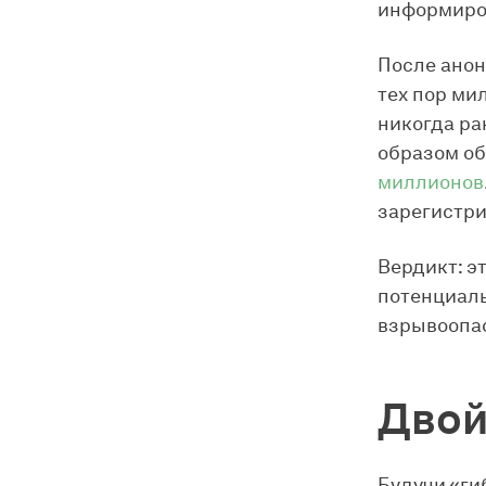
информиро
После анон
тех пор ми
никогда ра
образом об
миллионов
зарегистри
Вердикт: э
потенциаль
взрывоопас
Двой
Будучи «ги