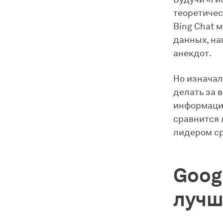
теоретичес
Bing Chat 
данных, на
анекдот.
Но изначал
делать за 
информацию
сравнится 
лидером ср
Goog
лучш