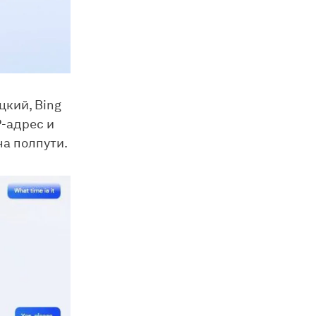
цкий, Bing
P-адрес и
на полпути.