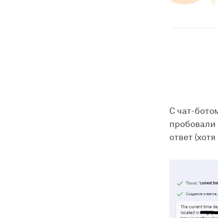
С чат-бото
пробовали 
ответ (хотя