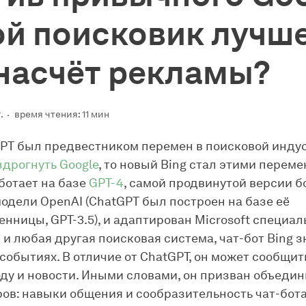
ой поисковик лучше
 насчёт рекламы?
.
время чтения: 11 мин
PT был предвестником перемен в поисковой инду
здрогнуть Google
, то новый Bing стал этими переме
аботает на базе
GPT-4
, самой продвинутой версии 
одели OpenAI (ChatGPT был построен на базе её
нницы, GPT-3.5), и адаптирован Microsoft специал
 и любая другая поисковая система, чат-бот Bing з
событиях. В отличие от ChatGPT, он может сообщит
оду и новости. Иными словами, он призван объеди
ров: навыки общения и сообразительность чат-бота