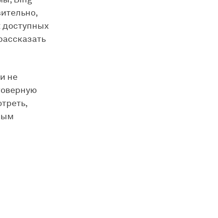
вительно,
х доступных
рассказать
и не
стоверную
треть,
ным