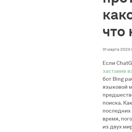
как
что
31 марта 2023 г
Если ChatG
заставив в
бот Bing р
языковой м
предшестве
поиска. Как
последних 
время, пог
из двух ми