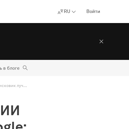
RU
Войти
ь в блоге
Чат-бот Bing на основе ИИ против привычного Google: какой поисковик лучше, и что насчёт рекламы?
 ИИ
gle: