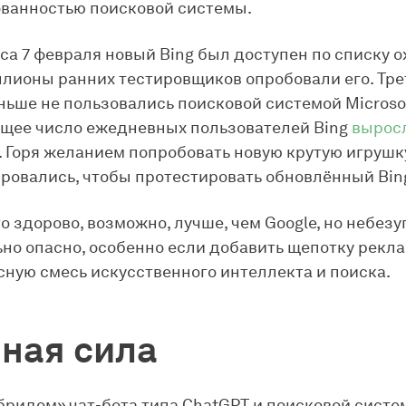
ванностью поисковой системы.
са 7 февраля новый Bing был доступен по списку 
ллионы ранних тестировщиков опробовали его. Тре
ньше не пользовались поисковой системой Microsof
щее число ежедневных пользователей Bing
выросл
. Горя желанием попробовать новую крутую игрушк
ровались, чтобы протестировать обновлённый Bin
то здорово, возможно, лучше, чем Google, но небезу
но опасно, особенно если добавить щепотку рекла
ную смесь искусственного интеллекта и поиска.
ная сила
бридом» чат-бота типа ChatGPT и поисковой систем