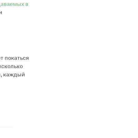
даваемых в
и
т покаться
«сколько
м, каждый