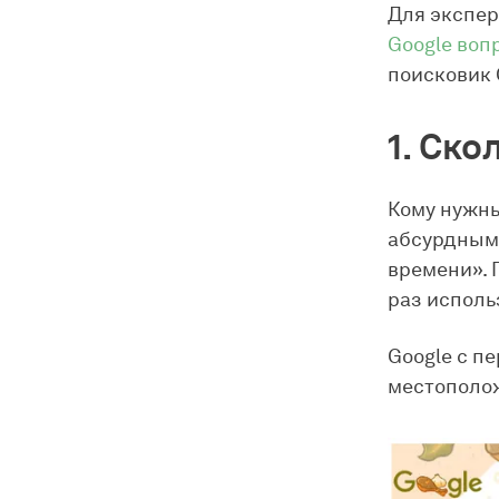
Для экспе
Google воп
поисковик 
1. Ск
Кому нужны
абсурдным,
времени». 
раз исполь
Google с п
местополож