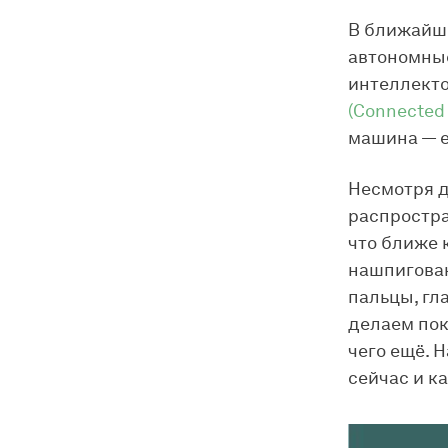
В ближайш
автономны
интеллекто
(Connected
машина — 
Несмотря д
распростра
что ближе 
нашпигован
пальцы, гла
делаем пок
чего ещё. 
сейчас и к