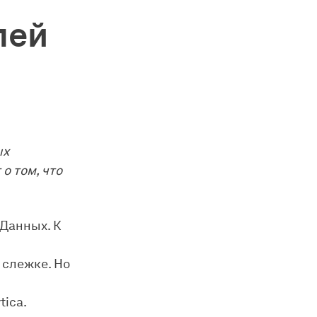
лей
ых
о том, что
Данных. К
 слежке. Но
tica.