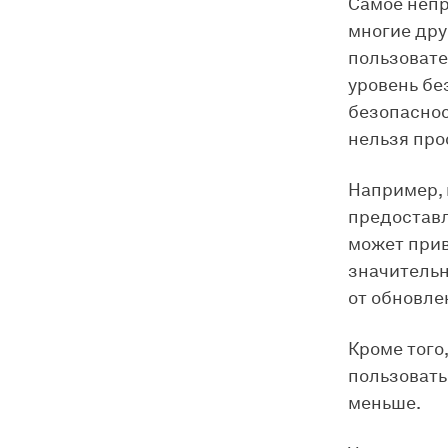
Самое непр
многие дру
пользовате
уровень бе
безопаснос
нельзя про
Например, 
предоставл
может прив
значительн
от обновле
Кроме того
пользовать
меньше.