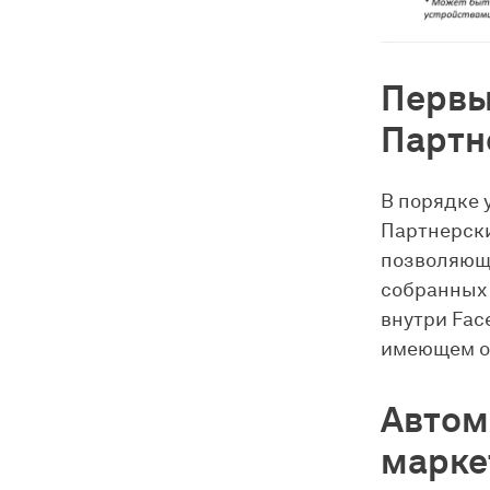
Первы
Партн
В порядке 
Партнерски
позволяющи
собранных 
внутри Fac
имеющем о
Автом
марке