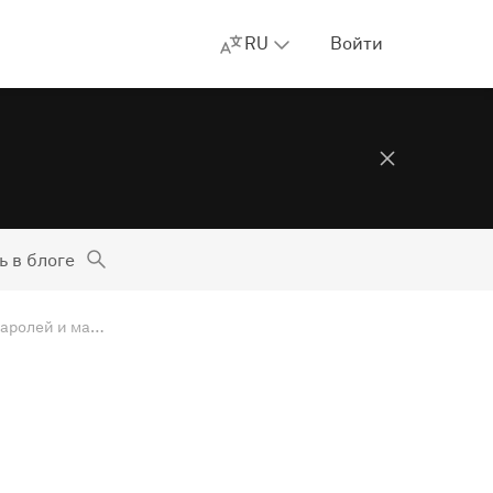
RU
Войти
ь в блоге
Мартовский дайджест: скандал с Facebook, невольная кража паролей и машины будущего