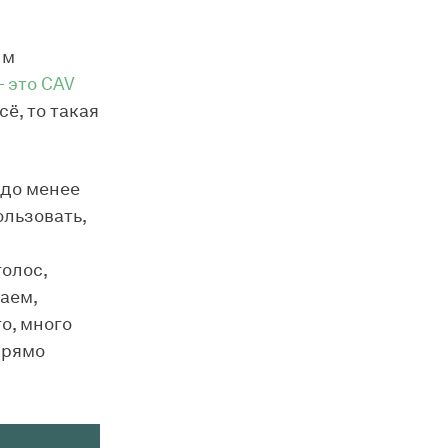
ым
 это CAV
сё, то такая
здо менее
льзовать,
олос,
хаем,
о, много
прямо