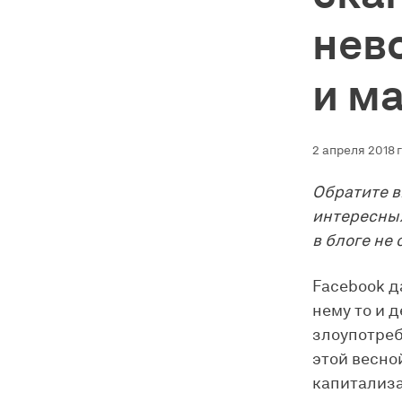
нев
и м
2 апреля 2018 г
Обратите в
интересных
в блоге не
Facebook д
нему то и 
злоупотреб
этой весно
капитализа