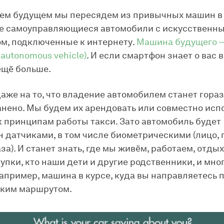
ем будущем мы пересядем из привычных машин в
е самоуправляющиеся автомобили с искусственн
м, подключенные к интернету.
Машина будущего —
 autonomous vehicle)
. И если смартфон знает о вас в
ещё больше.
аже на то, что владение автомобилем станет гора
нено. Мы будем их арендовать или совместно испо
к принципам работы такси. Зато автомобиль будет
 датчиками, в том числе биометрическими (лицо, г
за). И станет знать, где мы живём, работаем, отды
упки, кто наши дети и другие родственники, и мног
Например, машина в курсе, куда вы направляетесь 
аким маршрутом.