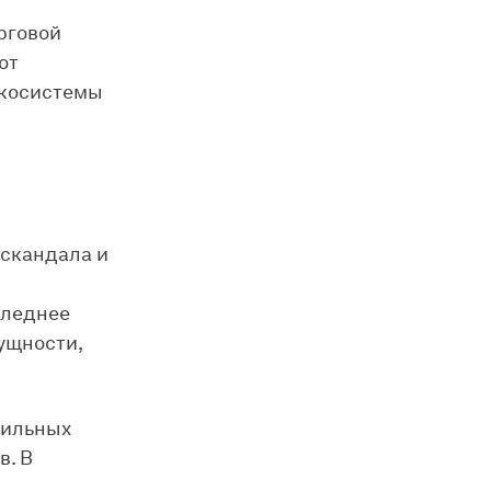
рговой
от
экосистемы
скандала и
следнее
сущности,
бильных
в. В