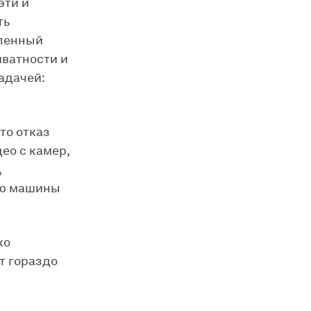
эти и
ть
еленный
иватности и
адачей:
то отказ
ео с камер,
,
ию машины
ко
т гораздо