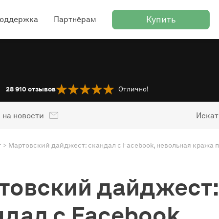
Купить
оддержка
Партнёрам
28 910
отзывов
Отлично!
 на новости
Искат
г
товский дайджест:
ндал с Facebook,