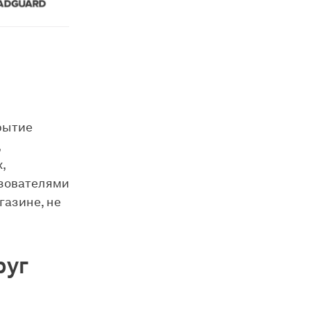
рытие
,
,
ьзователями
газине, не
руг