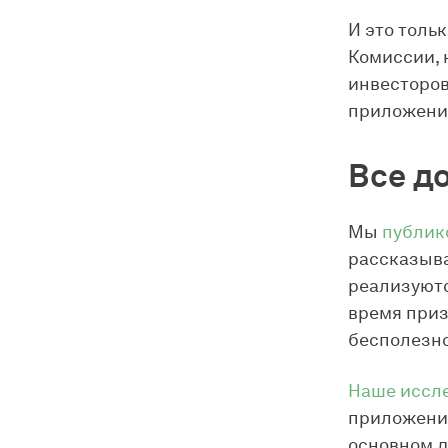
И это толь
Комиссии, 
инвесторов
приложений
Все д
Мы
публик
рассказыва
реализуютс
время призы
бесполезно
Наше иссл
приложений
основном д