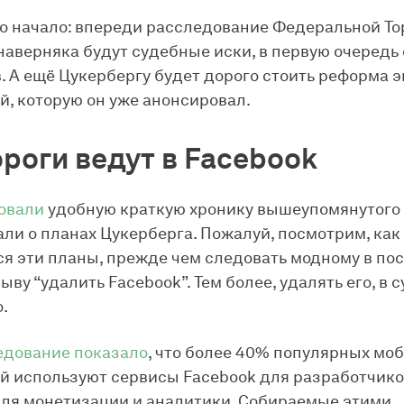
ко начало: впереди расследование Федеральной То
наверняка будут судебные иски, в первую очередь 
. А ещё Цукербергу будет дорого стоить реформа 
, которую он уже анонсировал.
ороги ведут в Facebook
овали
удобную краткую хронику вышеупомянутого 
ли о планах Цукерберга. Пожалуй, посмотрим, как
я эти планы, прежде чем следовать модному в по
ву “удалить Facebook”. Тем более, удалять его, в 
.
едование показало
, что более 40% популярных мо
 используют сервисы Facebook для разработчико
ля монетизации и аналитики. Собираемые этими