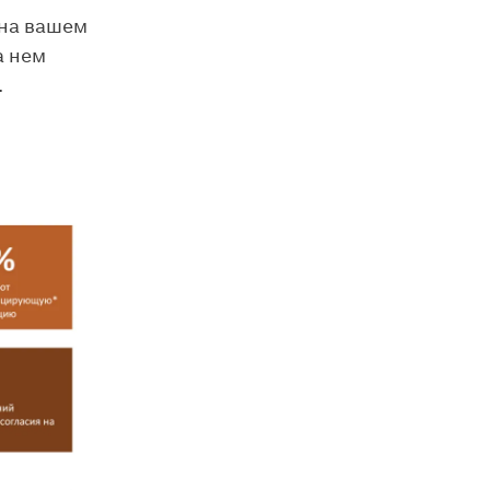
 на вашем
а нем
.