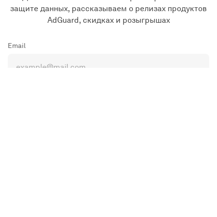
защите данных, рассказываем о релизах продуктов
AdGuard, скидках и розыгрышах
Email
Подписаться
Я принимаю
Политику конфиденциальности
и
Условия
использования
сайтов AdGuard
© 2009–2026 Adguard Software Ltd.