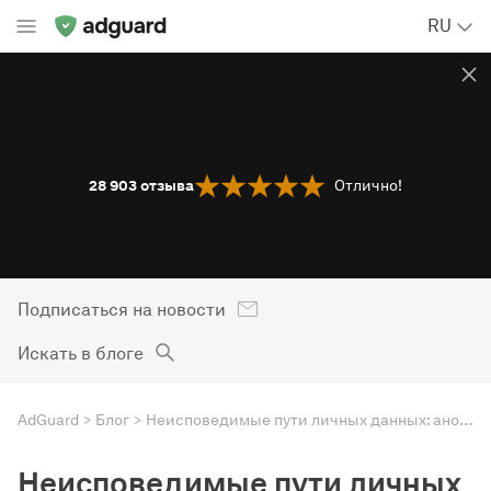
RU
28 903
отзыва
Отлично!
Подписаться на новости
Искать в блоге
AdGuard
Блог
Неисповедимые пути личных данных: анонс исследования AdGuard и примеры злоупотреблений
Неисповедимые пути личных