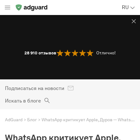
RU
28 910
отзывов
Отлично!
Подписаться на новости
Искать в блоге
AdGuard
Блог
WhatsApp критикует Apple, Дуров — WhatsApp, утечка данных Toyota и многое другое. Дайджест AdGuard
WhatsApp критикует Apple,