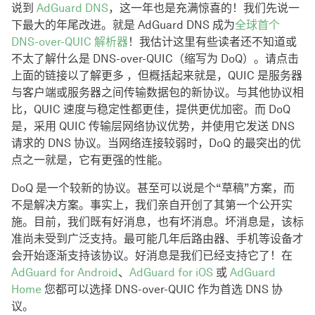
说到
AdGuard DNS
，这一年也是充满惊喜的！我们先说一
下最大的年尾改进。就是 AdGuard DNS 成为
全球首个
DNS-over-QUIC 解析器
！我估计这里有些读者还不知道或
不太了解什么是 DNS-over-QUIC（缩写为 DoQ）。请点击
上面的链接以了解更多 ，但概括起来就是，QUIC 是服务器
与客户端或服务器之间传输数据包的新协议。与其他协议相
比，QUIC 速度与稳定性都更佳，提供更优加密。而 DoQ
是，采用 QUIC 传输层网络协议优势，并使用它发送 DNS
请求的 DNS 协议。当网络连接较弱时，DoQ 的最突出的优
点之一就是，它有更强的性能。
DoQ 是一个较新的协议。甚至可以说是个“草稿”方案，而
不是解决方案。事实上，我们亲自开创了其第一个公开实
施。目前，我们既有好消息，也有坏消息。坏消息是，该标
准尚未受到广泛支持。最可能几年后路由器、手机等设备才
会开始逐渐支持该协议。好消息是我们已经支持它了！在
AdGuard for Android
、
AdGuard for iOS
或
AdGuard
Home
您都可以选择 DNS-over-QUIC 作为首选 DNS 协
议。