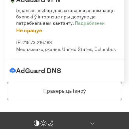
Ідэальны выбар для захавання ананімнасці і
бяспекі ў інтэрнэце пры доступе да
патрэбнага вам кантэнту.
Падрабязней
Не працуе
IP: 216.73.216.183
Месцазнаходжанне: United States, Columbus
AdGuard DNS
Праверыць ізноў