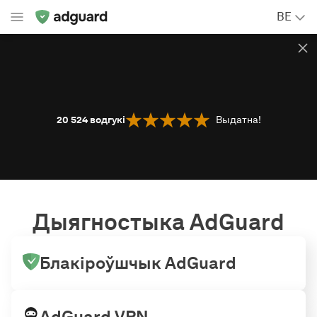
BE
20 524
водгукі
Выдатна!
Дыягностыка AdGuard
Блакіроўшчык AdGuard
AdGuard VPN