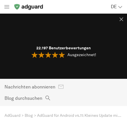
DE
22.197
Benutzerbewertungen
Ausgezeichnet!
Nachrichten abonnieren
Blog durchsuchen
AdGuard
Blog
AdGuard für Android v4.11: Kleines Update mit Bugfixes