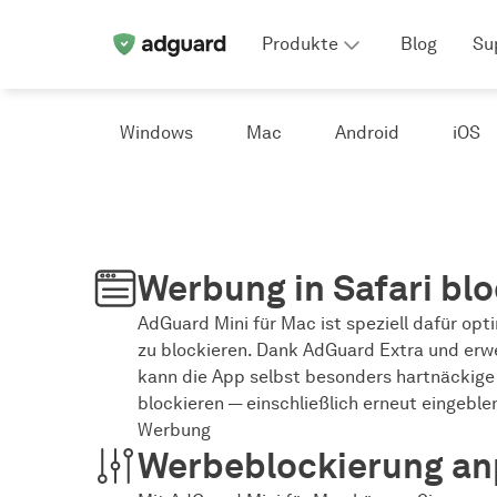
Produkte
Blog
Su
Windows
Mac
Android
iOS
Werbung in Safari bl
AdGuard Mini für Mac ist speziell dafür opt
zu blockieren. Dank AdGuard Extra und erwei
kann die App selbst besonders hartnäckig
blockieren — einschließlich erneut eingeble
Werbung
Werbeblockierung a