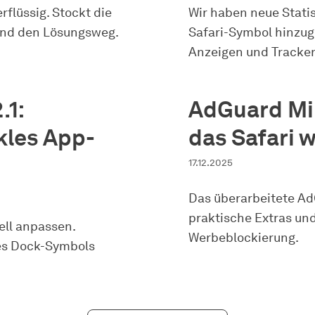
flüssig. Stockt die
Wir haben neue Stat
 und den Lösungsweg.
Safari-Symbol hinzuge
Anzeigen und Tracker 
.1:
AdGuard Min
kles App-
das Safari 
17.12.2025
Das überarbeitete AdG
praktische Extras und
ell anpassen.
Werbeblockierung.
es Dock-Symbols