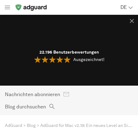
DE
22.196
Benutzerbewertungen
Ausgezeichnet!
Nachrichten abonnieren
Blog durchsuchen
AdGuard
Blog
AdGuard für Mac v2.19: Ein neues Level an Sicherheit