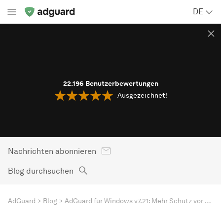
DE
22.196
Benutzerbewertungen
Ausgezeichnet!
Nachrichten abonnieren
Blog durchsuchen
AdGuard
Blog
AdGuard für Windows v7.21: Mehr Schutz vor Windows-Tracking