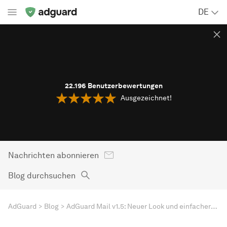
DE
22.196
Benutzerbewertungen
Ausgezeichnet!
Nachrichten abonnieren
Blog durchsuchen
AdGuard
Blog
AdGuard Mail v1.5: Neuer Look und einfachere Updates