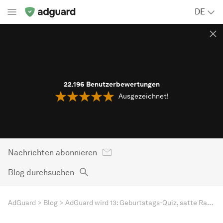
DE
22.196
Benutzerbewertungen
Ausgezeichnet!
Nachrichten abonnieren
Blog durchsuchen
AdGuard
Blog
AdGuard wird 13: Geburtstags-Quiz, satte Rabatte und mehr