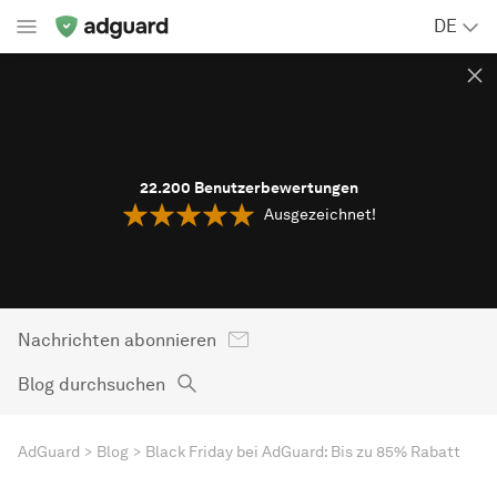
DE
22.200
Benutzerbewertungen
Ausgezeichnet!
Nachrichten abonnieren
Blog durchsuchen
AdGuard
Blog
Black Friday bei AdGuard: Bis zu 85% Rabatt