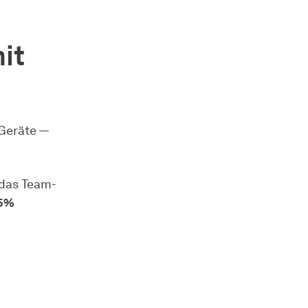
it
 Geräte —
 das Team-
55%