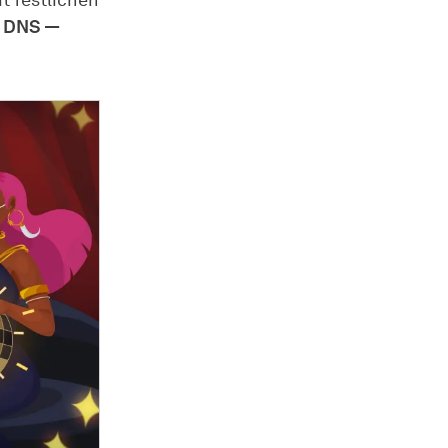
it festlichen
d DNS —