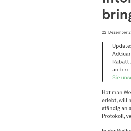
brin
22. Dezember 
Update:
AdGuar
Rabatt 
andere 
Sie uns
Hat man Web
erlebt, will
ständig an a
Protokoll, 