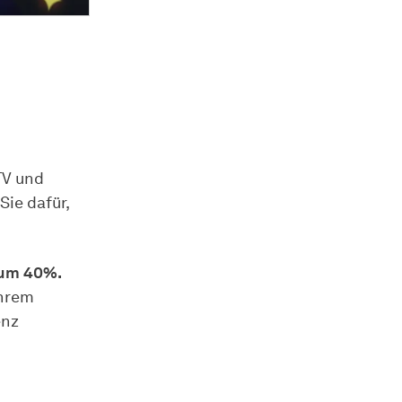
TV und
Sie dafür,
 um 40%.
Ihrem
enz