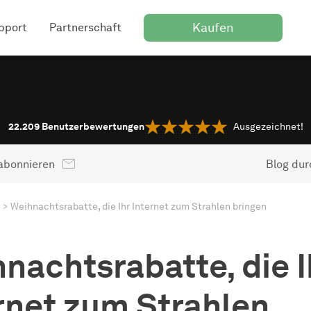
Kaufen
pport
Partnerschaft
22.209
Benutzerbewertungen
Ausgezeichnet!
abonnieren
Blog du
Weihnachtsrabatte, die Ihr Internet zum Strahlen bringen
nachtsrabatte, die I
rnet zum Strahlen