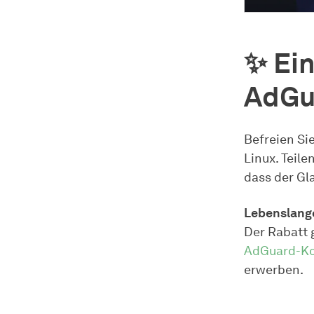
✨ Ein
AdGu
Befreien Si
Linux. Teile
dass der Gla
Lebenslange
Der Rabatt 
AdGuard-Ko
erwerben.