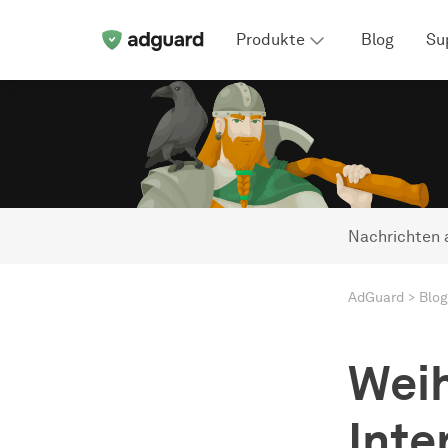
Produkte
Blog
Su
Nachrichten 
AdGuard
Blog
Weih
Inte