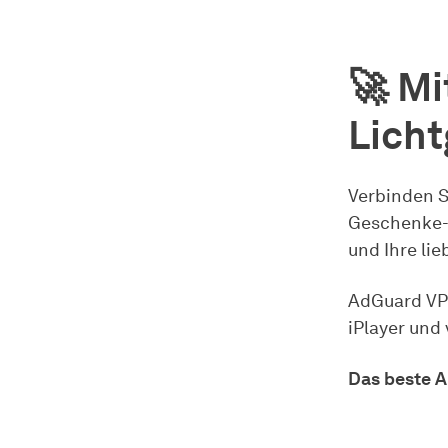
🚀 Mi
Lich
Verbinden S
Geschenke-S
und Ihre li
AdGuard VPN
iPlayer und
Das beste A