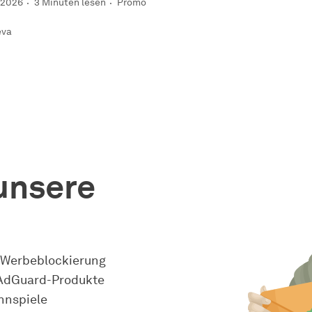
 2026
3 Minuten lesen
Promo
eva
unsere
 Werbeblockierung
 AdGuard-Produkte
nnspiele