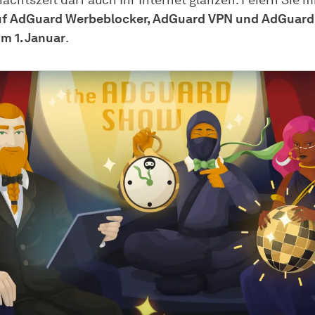
achtszeit darf auch Ihr Internet glänzen. Feiern Sie m
uf AdGuard Werbeblocker, AdGuard VPN und AdGuar
um 1. Januar
.