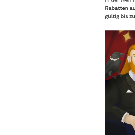
In der Weihn
Rabatten a
gültig bis z