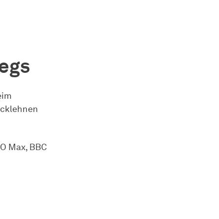
wegs
eim
ücklehnen
HBO Max, BBC