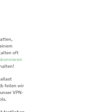
atten,
 einem
alten oft
abonnieren
halten!
allast
b feilen wir
n unser VPN-
ols.