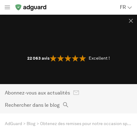
FR
22 063
avis
Excellent !
Abonnez-vous aux actualités
Rechercher dans le blog
AdGuard
Blog
Obtenez des remises pour notre occasion spéciale : fêtez le 14ème anniversaire d'AdGuard !