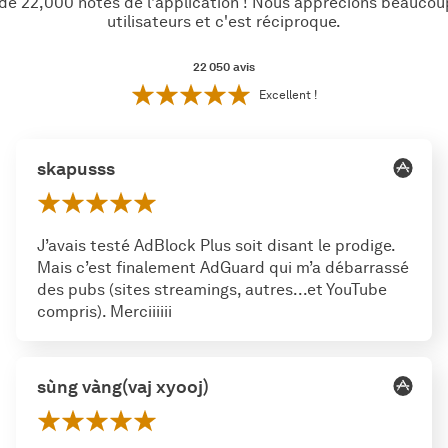
 de 22,000 notes de l'application ! Nous apprécions beaucou
utilisateurs et c'est réciproque.
22 050
avis
Excellent !
skapusss
J’avais testé AdBlock Plus soit disant le prodige.
Mais c’est finalement AdGuard qui m’a débarrassé
des pubs (sites streamings, autres...et YouTube
compris). Merciiiiii
sùng vàng(vaj xyooj)