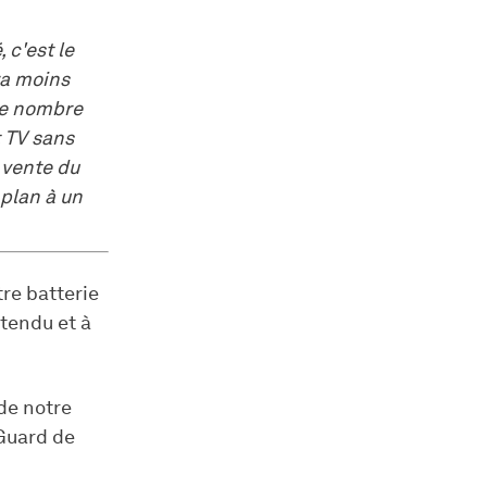
 c'est le
ra moins
le nombre
t TV sans
 vente du
 plan à un
re batterie
tendu et à
de notre
dGuard de