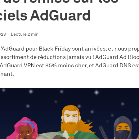
ciels AdGuard
023
Lecture 2 min
d'AdGuard pour Black Friday sont arrivées, et nous pro
assortiment de réductions jamais vu ! AdGuard Ad Blo
 AdGuard VPN est 85% moins cher, et AdGuard DNS e
nant.