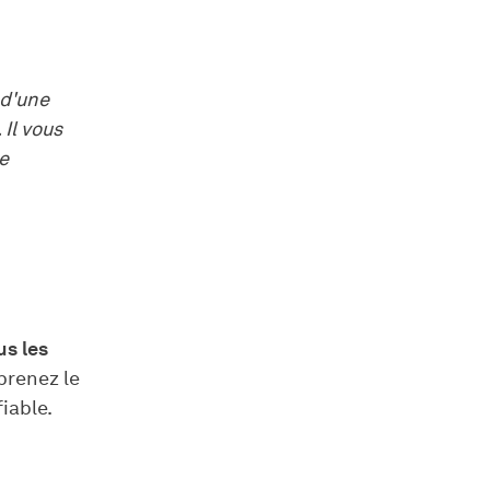
 d'une
Il vous
e
us les
 prenez le
iable.