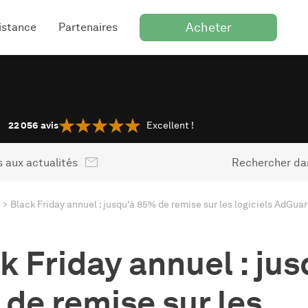
Acheter
istance
Partenaires
22 056
avis
Excellent !
 aux actualités
Rechercher dan
Black Friday annuel : jusqu'à 85% de remise sur les logiciels AdGua
k Friday annuel : jus
de remise sur les