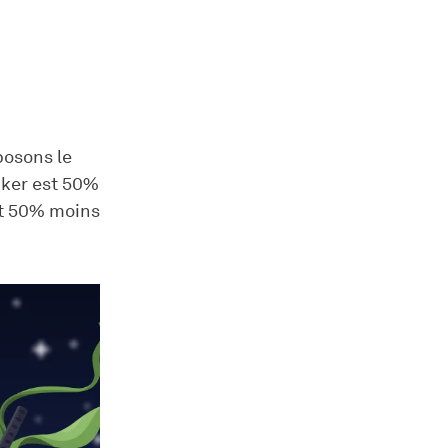
posons le
cker est 50%
st 50% moins