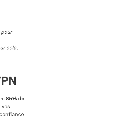
 pour
ur cela,
VPN
vec
85% de
z vos
 confiance