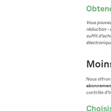
Obten
Vous pouvez
réduction -
suffit d'ac
électronique
Moin
Nous offron
abonnemen
contrôle d'I
Chois