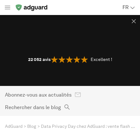
FR
22 052
avis
Excellent !
Abonnez-vous aux actualités
Rechercher dans le blog
AdGuard
Blog
Data Privacy Day chez AdGuard : vente flash jusqu'à -80%