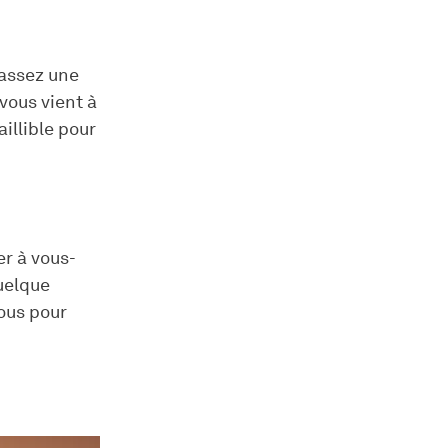
passez une
vous vient à
aillible pour
er à vous-
uelque
ous pour