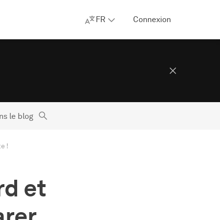
FR
Connexion
s le blog
e !
d et
arer