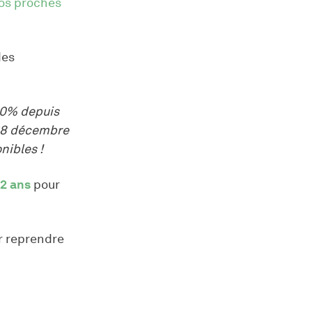
os proches
des
40% depuis
 28 décembre
nibles !
2 ans
pour
 reprendre