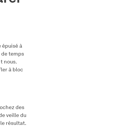
e épuisé à
as de temps
nt nous.
ler à bloc
rochez des
e veille du
le résultat.