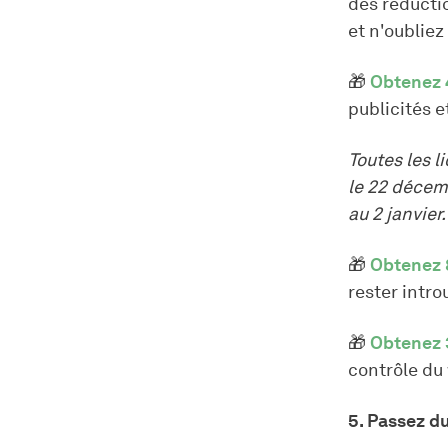
des réducti
et n'oubliez
🎁
Obtenez 
publicités e
Toutes les 
le 22 décem
au 2 janvier
🎁
Obtenez 
rester intro
🎁
Obtenez 
contrôle du
5. Passez d