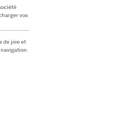
société
echarger vos
 de joie et
 navigation