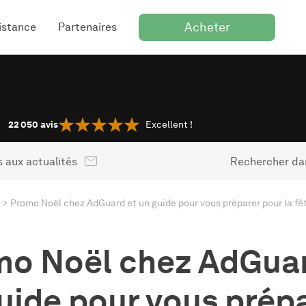
Acheter
istance
Partenaires
22 050
avis
Excellent !
 aux actualités
Rechercher dan
Promo Noël chez AdGuard et un guide pour vous préparer pour la fêt
o Noël chez AdGuar
uide pour vous prép