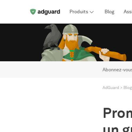
Produits
Blog
Ass
Abonnez-vous
AdGuard
Blog
Prom
un g