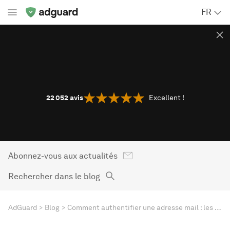
FR
22 052
avis
Excellent !
Abonnez-vous aux actualités
Rechercher dans le blog
AdGuard
Blog
Comment authentifier une adresse mail : les raisons et comment procéder