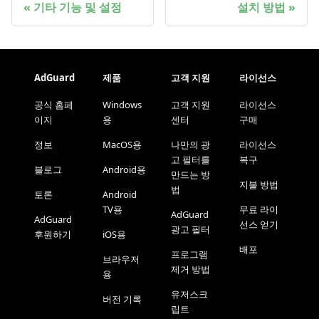
기타 기능 및 설정
설치 방법
AdGuard
제품
고객 지원
라이선스
공식 홈페
Windows
고객 지원
라이선스
이지
용
센터
구매
정보
MacOS용
나만의 광
라이선스
고 필터를
복구
블로그
Android용
만드는 방
지불 방법
법
토론
Android
TV용
무료 라이
AdGuard
AdGuard
선스 얻기
광고 필터
후원하기
iOS용
배포
프로그램
브라우저
제거 방법
용
유저스크
버전 기록
립트