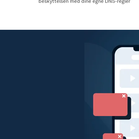
beskyttelsen med dine egne DNS-regler