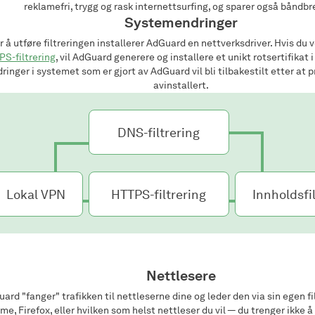
reklamefri, trygg og rask internettsurfing, og sparer også båndb
Systemendringer
r å utføre filtreringen installerer AdGuard en nettverksdriver. Hvis du 
S-filtrering
, vil AdGuard generere og installere et unikt rotsertifikat 
ringer i systemet som er gjort av AdGuard vil bli tilbakestilt etter at
avinstallert.
DNS-filtrering
Lokal VPN
HTTPS-filtrering
Innholdsfi
Nettlesere
ard "fanger" trafikken til nettleserne dine og leder den via sin egen f
me, Firefox, eller hvilken som helst nettleser du vil — du trenger ikke å