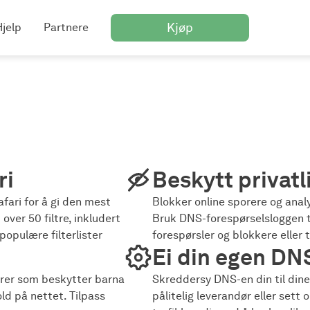
Kjøp
Hjelp
Partnere
ri
Beskytt privatli
afari for å gi den mest
Blokker online sporere og anal
ver 50 filtre, inkludert
Bruk DNS-forespørselsloggen ti
opulære filterlister
forespørsler og blokkere eller t
Ei din egen DN
ører som beskytter barna
Skreddersy DNS-en din til dine
d på nettet. Tilpass
pålitelig leverandør eller sett