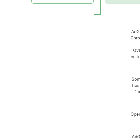
AdGu
Chro
OVE
en l
Som 
fles
"fa
Oper
AdGu