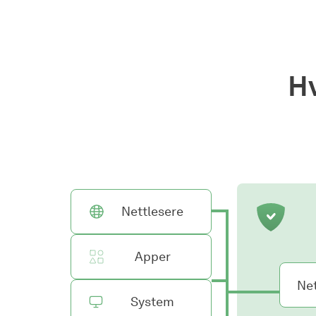
H
Nettlesere
Apper
Net
System