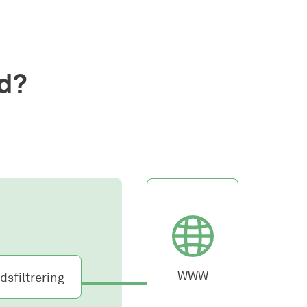
d?
WWW
dsfiltrering