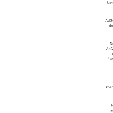
kje
AdGu
de
De
AdGu
"ko
kosm
N
a