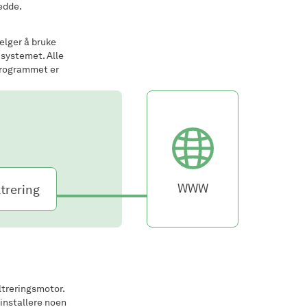
redde.
velger å bruke
i systemet. Alle
 programmet er
WWW
ltrering
iltreringsmotor.
 installere noen