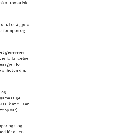
gså automatisk
din. For å gjøre
verføringen og
det genererer
hver forbindelse
es igjen for
 enheten din.
- og
eggsmessige
(slik at du ser
topp var).
 sporings- og
med får du en