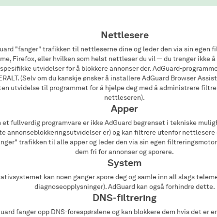
Nettlesere
ard "fanger" trafikken til nettleserne dine og leder den via sin egen f
me, Firefox, eller hvilken som helst nettleser du vil — du trenger ikke å
spesifikke utvidelser for å blokkere annonser der. AdGuard-programm
RALT. (Selv om du kanskje ønsker å installere AdGuard Browser Assista
iten utvidelse til programmet for å hjelpe deg med å administrere filtre
nettleseren).
Apper
et fullverdig programvare er ikke AdGuard begrenset i tekniske muli
te annonseblokkeringsutvidelser er) og kan filtrere utenfor nettleser
nger" trafikken til alle apper og leder den via sin egen filtreringsmotor,
dem fri for annonser og sporere.
System
ativsystemet kan noen ganger spore deg og samle inn all slags telem
diagnoseopplysninger). AdGuard kan også forhindre dette.
DNS-filtrering
ard fanger opp DNS-forespørslene og kan blokkere dem hvis det er en