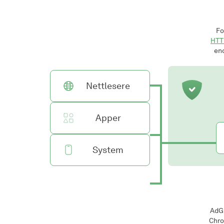
Fo
HTTP
end
Nettlesere
Apper
System
AdGu
Chro