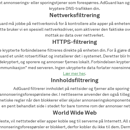
nt annonserings- eller sporingstjener som forespørres. AdGuard kan o
kryptere DNS-trafikken din.
Nettverksfiltrering
ard må jobbe på nettverksnivå for å kontrollere alle apper på enheten 
tte bruker vi en spesiell nettverksdriver, som aktiverer den faktiske o
mottak av data over nettverket.
HTTPS-filtrering
 krypterte forbindelsene filtreres direkte på enheten din. For å gjøre 
ard et unikt rotsertifikat og installerer det i systemet. Deretter blir 
dekryptert, og sporere og annonser fjernes lokalt. Forbindelsen krypter
mmunikasjon" med serveren. Ingen ukrypterte data forlater noensinne
Lær mer her
.
Innholdsfiltrering
AdGuard filtrerer innholdet på nettsider og fjerner alle sporing
annonseringsforespørslene der. I nettleserne anvender den også till
etiske regler når den blokkerer eller skjuler annonseringskomponenter 
en pent behandlet side i stedet for bare tomme rom der annonser net
World Wide Web
este, vil nettsteder eller apper koble seg til serverne på Internett. All
nnonseringsforespørsler er blokkert, derfor kobler du ikke til dem. Der