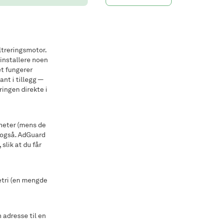
iltreringsmotor.
 installere noen
et fungerer
nt i tillegg —
ringen direkte i
gheter (mens de
e også. AdGuard
 slik at du får
etri (en mengde
 adresse til en