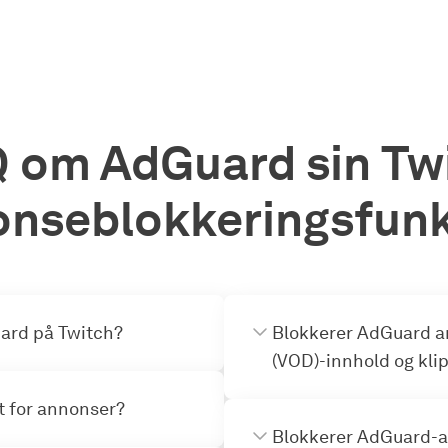
 om AdGuard sin Tw
nseblokkeringsfun
uard på Twitch?
Blokkerer AdGuard a
(VOD)-innhold og kli
et for annonser?
Blokkerer AdGuard-