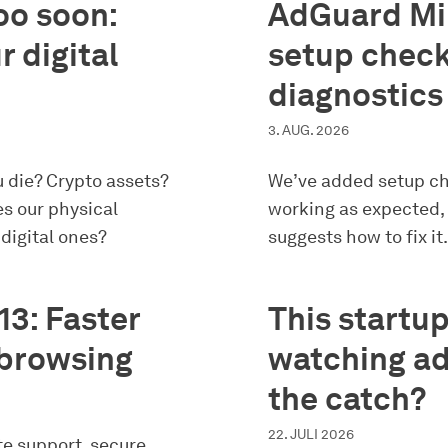
too soon:
AdGuard Min
r digital
setup check
diagnostics
3. AUG. 2026
 die? Crypto assets?
We’ve added setup ch
s our physical
working as expected
digital ones?
suggests how to fix it.
13: Faster
This startu
 browsing
watching ad
the catch?
22. JULI 2026
ite support, secure