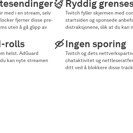
ektesendinger
Ryddig grenses
ir med i en stream, selv
Twitch fyller skjermen med c
ocker fjerner disse pre-
startsiden og sponsede anbefal
ams uten å gå glipp av
distraksjonene, slik at du kan 
-rolls
Ingen sporing
om helst. AdGuard
Twitch og dets nettverkspartn
t du kan nyte streamen
chataktivitet og nettleseratf
ditt ved å blokkere disse trac