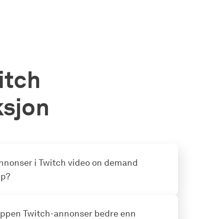
itch
ksjon
nnonser i Twitch video on demand
pp?
appen Twitch-annonser bedre enn