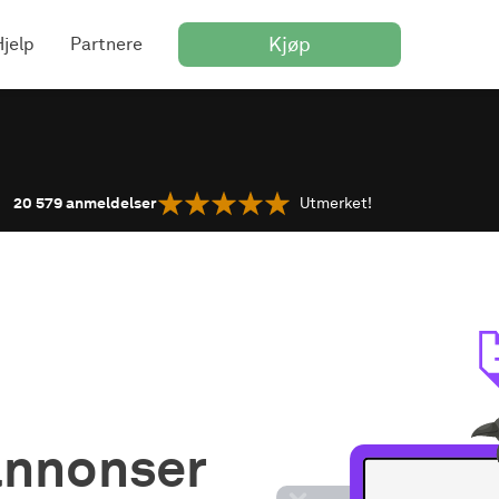
Kjøp
Hjelp
Partnere
20 579
anmeldelser
Utmerket!
annonser