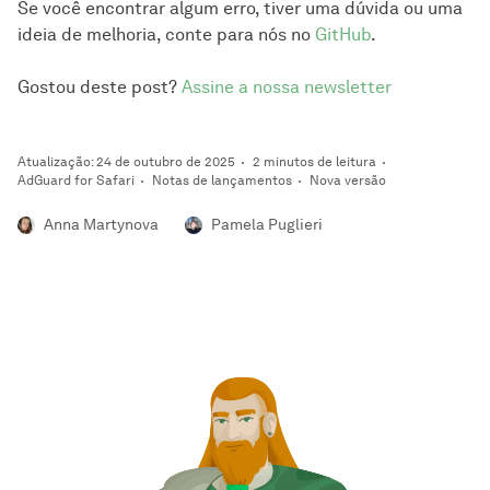
Se você encontrar algum erro, tiver uma dúvida ou uma
ideia de melhoria, conte para nós no
GitHub
.
Baixe o aplicativo 
TestFlight
 na App Store do seu 
Mac.
Gostou deste post?
Assine a nossa newsletter
Clique neste 
link público do beta
.
Clique em 
Ver no TestFlight
 e depois em 
Instalar
.
Atualização: 24 de outubro de 2025
2 minutos de leitura
AdGuard for Safari
Notas de lançamentos
Nova versão
Anna Martynova
Pamela Puglieri