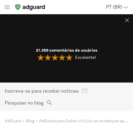
PT (BR)
21.359
comentários de usuários
Excelente!
Inscreva-se para receber notícias
Pesquisar no blog
AdGuard
Blog
AdGuard para Safari v1.11.24: as mudanças que vêm por aí