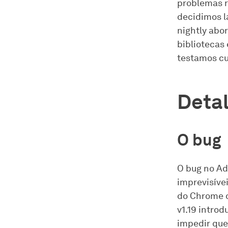
problemas r
decidimos l
nightly abo
bibliotecas
testamos cu
Detal
O bug
O bug no Ad
imprevisívei
do Chrome 
v1.19 intro
impedir que