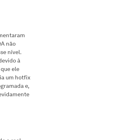
umentaram
 QA não
se nível.
devido à
 que ele
ia um hotfix
rogramada e,
 devidamente