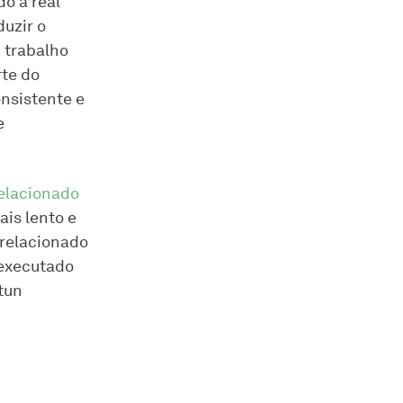
o a real
uzir o
 trabalho
rte do
nsistente e
e
relacionado
is lento e
relacionado
 executado
tun