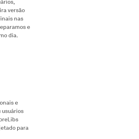
ários,
ira versão
inais nas
preparamos e
mo dia.
onais e
u usuários
oreLibs
jetado para