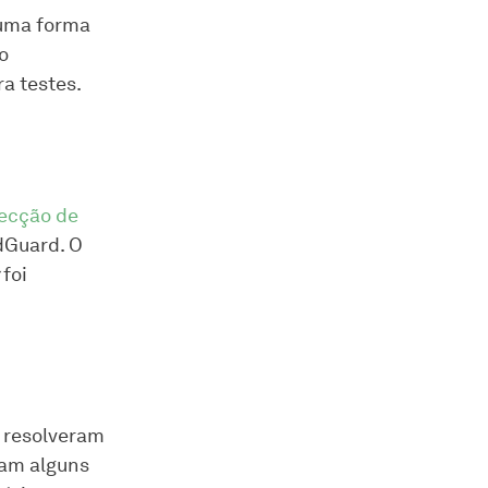
 uma forma
o
a testes.
ecção de
dGuard. O
foi
s resolveram
vam alguns