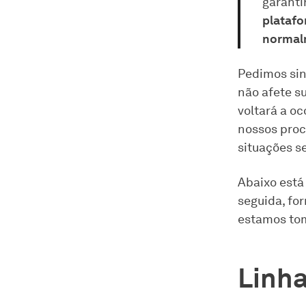
garanti
platafo
normal
Pedimos sin
não afete s
voltará a o
nossos proc
situações s
Abaixo está
seguida, fo
estamos tom
Linh