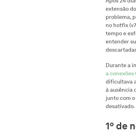
Após 24 dia
extensão do
problema, p
no hotfix (
tempo e esf
entender su
descartadas
Durante a 
a conexões
dificultava 
à ausência 
junto com 
desativado.
1º de 