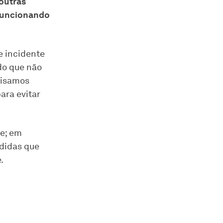
outras
 funcionando
e incidente
do que não
visamos
ara evitar
te; em
edidas que
.