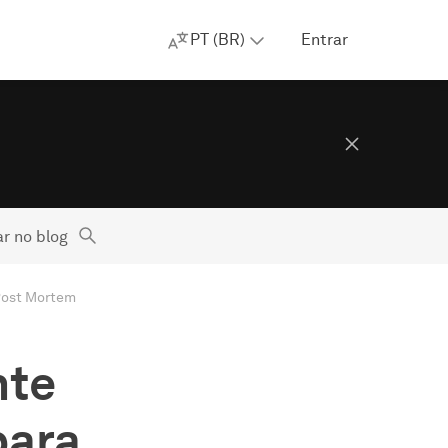
PT (BR)
Entrar
r no blog
 Post Mortem
nte
para