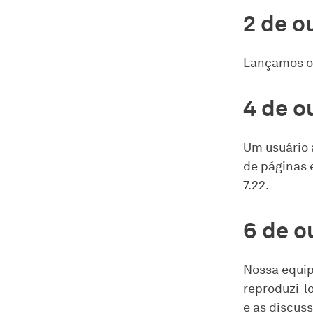
2 de o
Lançamos o
4 de o
Um usuário
de páginas 
7.22.
6 de o
Nossa equip
reproduzi-l
e as discuss