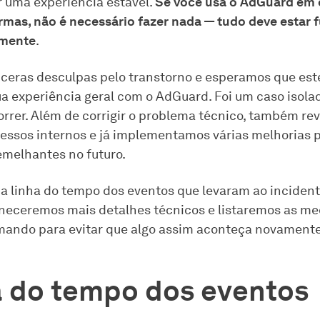
r uma experiência estável.
Se você usa o AdGuard em 
rmas, não é necessário fazer nada — tudo deve estar
mente
.
ceras desculpas pelo transtorno e esperamos que est
ua experiência geral com o AdGuard. Foi um caso isola
correr. Além de corrigir o problema técnico, também re
essos internos e já implementamos várias melhorias p
emelhantes no futuro.
 a linha do tempo dos eventos que levaram ao inciden
rneceremos mais detalhes técnicos e listaremos as m
ando para evitar que algo assim aconteça novamente
a do tempo dos eventos