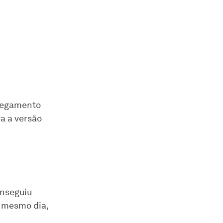
regamento
a a versão
onseguiu
o mesmo dia,