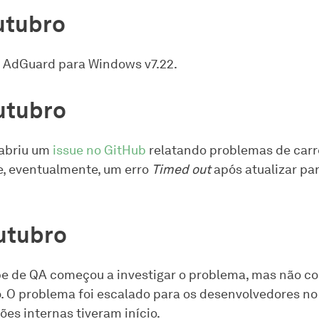
utubro
 AdGuard para Windows v7.22.
utubro
 abriu um
issue no GitHub
relatando problemas de car
e, eventualmente, um erro
Timed out
após atualizar par
utubro
e de QA começou a investigar o problema, mas não c
o. O problema foi escalado para os desenvolvedores n
ões internas tiveram início.