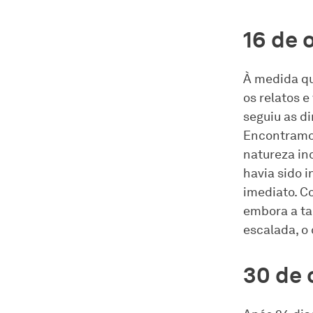
16 de 
À medida qu
os relatos e
seguiu as d
Encontramos
natureza inc
havia sido i
imediato. C
embora a t
escalada, o
30 de 