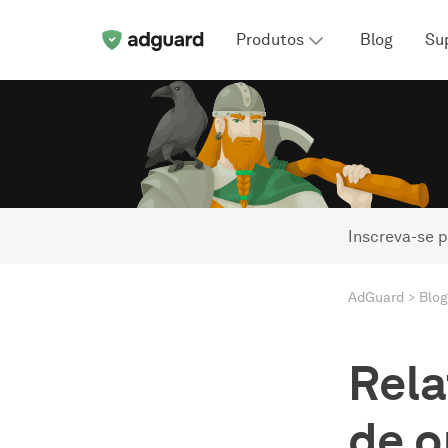
Produtos
Blog
Su
Inscreva-se p
AdGuard
Blog
Rela
de o