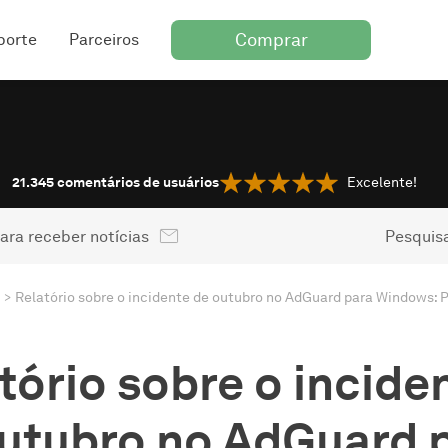
Comprar
porte
Parceiros
21.345
comentários de usuários
Excelente!
ara receber notícias
Pesquisa
Relatório sobre o incidente de outubro no AdGuard para Windows:
tório sobre o incide
utubro no AdGuard 