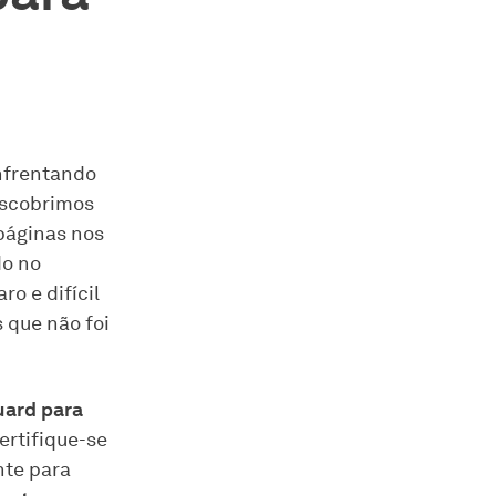
frentando
escobrimos
páginas nos
do no
ro e difícil
 que não foi
uard para
Certifique-se
nte para