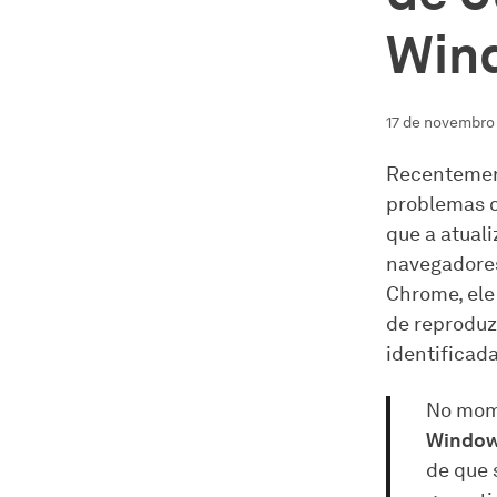
Win
17 de novembro
Recentement
problemas c
que a atual
navegadores
Chrome, ele 
de reproduz
identificada
No mom
Windows
de que 