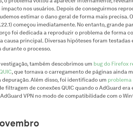
s, o problema voltou a aparecer internamente, reveland
 impacto nos usuários. Depois de conseguirmos reprod
udemos estimar o dano geral de forma mais precisa. O
v7.22.1) começou imediatamente. No entanto, grande pa
orço foi dedicada a reproduzir o problema de forma co
a causa principal. Diversas hipóteses foram testadas 
 durante o processo.
investigação, também descobrimos um
bug do Firefox 
 QUIC
, que tornava o carregamento de páginas ainda ma
a depuração. Além disso, foi identificado um
problema
de filtragem de conexões QUIC quando o AdGuard era
o AdGuard VPN no modo de compatibilidade com o Win
novembro