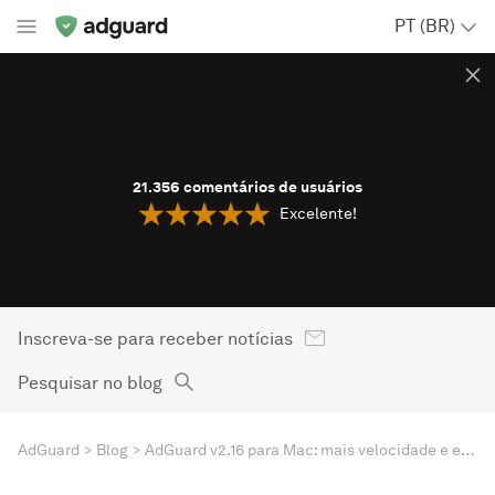
PT (BR)
21.356
comentários de usuários
Excelente!
Inscreva-se para receber notícias
Pesquisar no blog
AdGuard
Blog
AdGuard v2.16 para Mac: mais velocidade e estilo para você