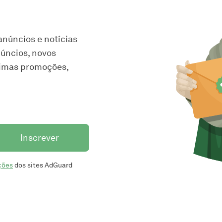
núncios e notícias
núncios, novos
ximas promoções,
Inscrever
ções
dos sites AdGuard