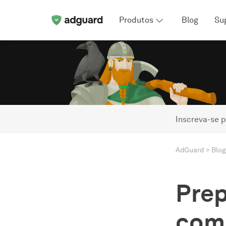
Produtos
Blog
Su
Inscreva-se p
AdGuard
Blog
Prep
com 