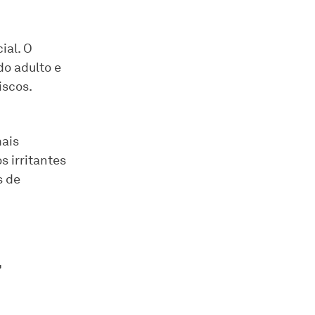
ial. O
do adulto e
iscos.
mais
s irritantes
s de
a