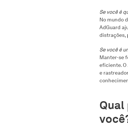
Se você é q
No mundo di
AdGuard aju
distrações,
Se você é u
Manter-se f
eficiente. 
e rastreado
conhecimen
Qual 
você