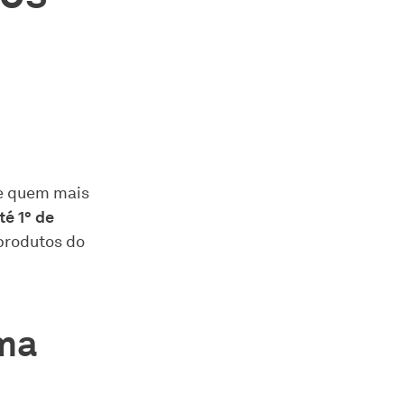
 e quem mais
té 1° de
produtos do
ima