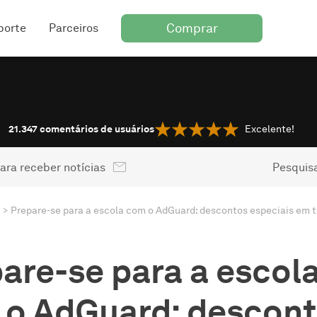
Comprar
porte
Parceiros
21.347
comentários de usuários
Excelente!
ara receber notícias
Pesquisa
are-se para a escol
o AdGuard: descon