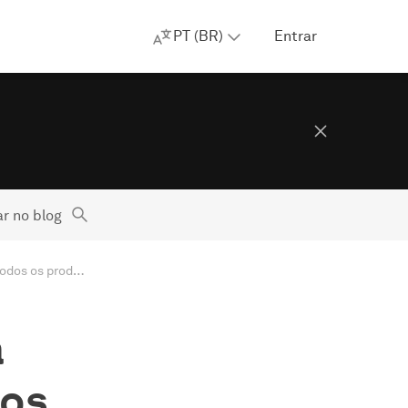
PT (BR)
Entrar
r no blog
Prepare-se para a escola com o AdGuard: descontos especiais em todos os produtos
a
tos