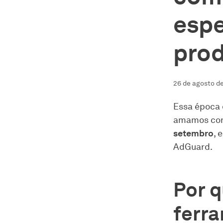
espe
pro
26 de agosto d
Essa época 
amamos com 
setembro
, 
AdGuard.
Por 
ferr