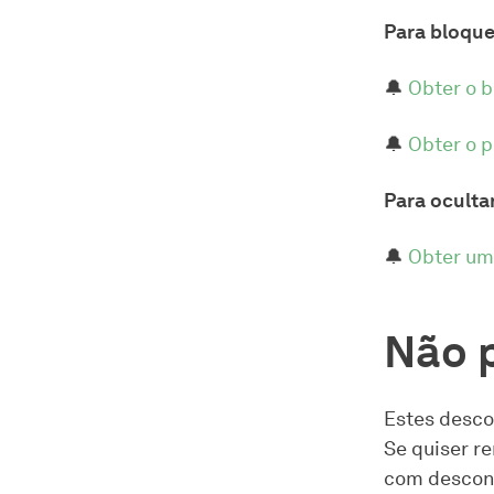
Para bloque
🔔
Obter o 
🔔
Obter o 
Para ocultar
🔔
Obter um
Não 
Estes desco
Se quiser r
com descont