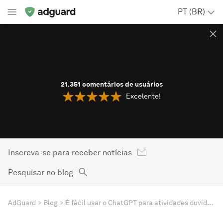
PT (BR)
21.351
comentários de usuários
Excelente!
Inscreva-se para receber notícias
Pesquisar no blog
AdGuard
Blog
É fácil usar o ChatGPT para atividades duvidosas, e isso é um grande problema