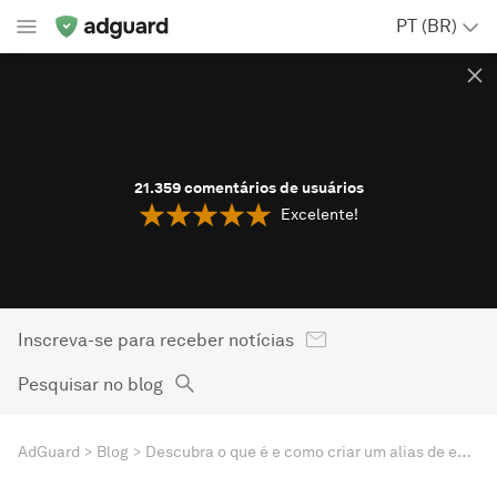
PT (BR)
21.359
comentários de usuários
Excelente!
Inscreva-se para receber notícias
Pesquisar no blog
AdGuard
Blog
Descubra o que é e como criar um alias de email